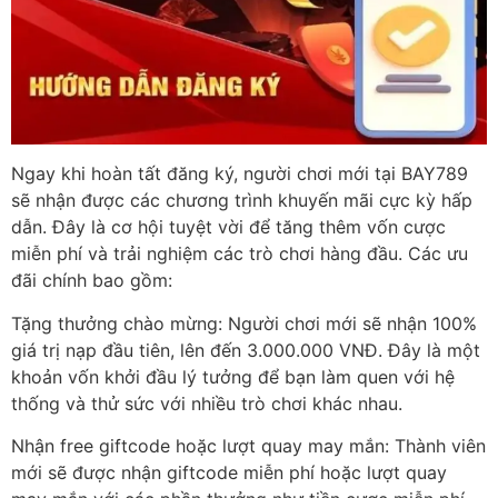
Ngay khi hoàn tất đăng ký, người chơi mới tại BAY789
sẽ nhận được các chương trình khuyến mãi cực kỳ hấp
dẫn. Đây là cơ hội tuyệt vời để tăng thêm vốn cược
miễn phí và trải nghiệm các trò chơi hàng đầu. Các ưu
đãi chính bao gồm:
Tặng thưởng chào mừng: Người chơi mới sẽ nhận 100%
giá trị nạp đầu tiên, lên đến 3.000.000 VNĐ. Đây là một
khoản vốn khởi đầu lý tưởng để bạn làm quen với hệ
thống và thử sức với nhiều trò chơi khác nhau.
Nhận free giftcode hoặc lượt quay may mắn: Thành viên
mới sẽ được nhận giftcode miễn phí hoặc lượt quay