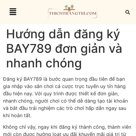
Hướng dẫn đăng ký
BAY789 đơn giản và
nhanh chóng
Đăng ký BAY789 là bước quan trọng đầu tiên để bạn
gia nhập vào sân chơi cá cược trực tuyến uy tín hàng
đầu hiện nay. Với quy trình được thiết kế đơn giản,
nhanh chóng, người chơi có thể dễ dàng tạo tài khoản
và bắt đầu trải nghiệm các trò chơi hấp dẫn ngay sau
khi hoàn tất.
Không chỉ vậy, ngay khi đăng ký thành công, thành viên
mới còn được hưởng loạt ưu đãi khuyến mãi giá trị từ