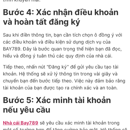
Bước 4: Xác nhận điều khoản
và hoàn tất đăng ký
Sau khi điền thông tin, bạn cần tích chọn ô đồng ý với
các điều khoản và điều kiện sử dụng dịch vụ của
BAY789. Đây là bước quan trọng thể hiện bạn đã đọc,
hiểu và đồng ý tuân thủ các quy định của nhà cái.
Tiếp theo, nhấn nút “Đăng ký” để gửi yêu cầu tạo tài
khoản. Hệ thống sẽ xử lý thông tin trong vài giây và
chuyển bạn đến bước tiếp theo. Việc này đảm bảo rằng
tài khoản của bạn được tạo ra chính xác và an toàn.
Bước 5: Xác minh tài khoản
nếu yêu cầu
Nhà cái Bay789
sẽ yêu cầu xác minh tài khoản trong
một số trường hợp để tăng cường bảo mật. Hệ thống sẽ