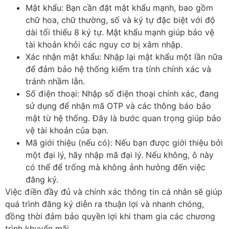
Mật khẩu: Bạn cần đặt mật khẩu mạnh, bao gồm
chữ hoa, chữ thường, số và ký tự đặc biệt với độ
dài tối thiểu 8 ký tự. Mật khẩu mạnh giúp bảo vệ
tài khoản khỏi các nguy cơ bị xâm nhập.
Xác nhận mật khẩu: Nhập lại mật khẩu một lần nữa
để đảm bảo hệ thống kiểm tra tính chính xác và
tránh nhầm lẫn.
Số điện thoại: Nhập số điện thoại chính xác, đang
sử dụng để nhận mã OTP và các thông báo bảo
mật từ hệ thống. Đây là bước quan trọng giúp bảo
vệ tài khoản của bạn.
Mã giới thiệu (nếu có): Nếu bạn được giới thiệu bởi
một đại lý, hãy nhập mã đại lý. Nếu không, ô này
có thể để trống mà không ảnh hưởng đến việc
đăng ký.
Việc điền đầy đủ và chính xác thông tin cá nhân sẽ giúp
quá trình đăng ký diễn ra thuận lợi và nhanh chóng,
đồng thời đảm bảo quyền lợi khi tham gia các chương
trình khuyến mãi.