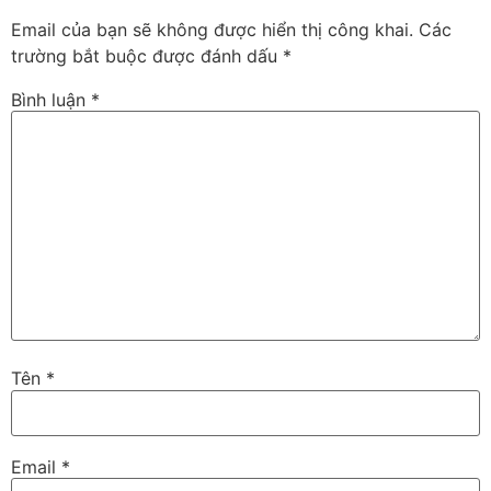
Email của bạn sẽ không được hiển thị công khai.
Các
trường bắt buộc được đánh dấu
*
Bình luận
*
Tên
*
Email
*