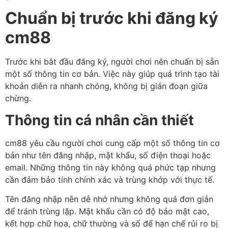
Chuẩn bị trước khi đăng ký
cm88
Trước khi bắt đầu đăng ký, người chơi nên chuẩn bị sẵn
một số thông tin cơ bản. Việc này giúp quá trình tạo tài
khoản diễn ra nhanh chóng, không bị gián đoạn giữa
chừng.
Thông tin cá nhân cần thiết
cm88 yêu cầu người chơi cung cấp một số thông tin cơ
bản như tên đăng nhập, mật khẩu, số điện thoại hoặc
email. Những thông tin này không quá phức tạp nhưng
cần đảm bảo tính chính xác và trùng khớp với thực tế.
Tên đăng nhập nên dễ nhớ nhưng không quá đơn giản
để tránh trùng lặp. Mật khẩu cần có độ bảo mật cao,
kết hợp chữ hoa, chữ thường và số để hạn chế rủi ro bị