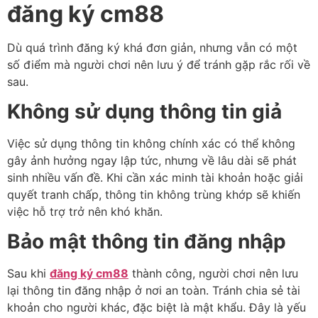
đăng ký cm88
Dù quá trình đăng ký khá đơn giản, nhưng vẫn có một
số điểm mà người chơi nên lưu ý để tránh gặp rắc rối về
sau.
Không sử dụng thông tin giả
Việc sử dụng thông tin không chính xác có thể không
gây ảnh hưởng ngay lập tức, nhưng về lâu dài sẽ phát
sinh nhiều vấn đề. Khi cần xác minh tài khoản hoặc giải
quyết tranh chấp, thông tin không trùng khớp sẽ khiến
việc hỗ trợ trở nên khó khăn.
Bảo mật thông tin đăng nhập
Sau khi
đăng ký cm88
thành công, người chơi nên lưu
lại thông tin đăng nhập ở nơi an toàn. Tránh chia sẻ tài
khoản cho người khác, đặc biệt là mật khẩu. Đây là yếu