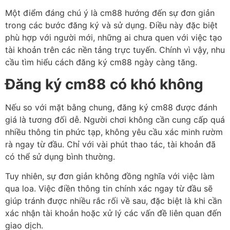
Một điểm đáng chú ý là cm88 hướng đến sự đơn giản
trong các bước đăng ký và sử dụng. Điều này đặc biệt
phù hợp với người mới, những ai chưa quen với việc tạo
tài khoản trên các nền tảng trực tuyến. Chính vì vậy, nhu
cầu tìm hiểu cách đăng ký cm88 ngày càng tăng.
Đăng ký cm88 có khó không
Nếu so với mặt bằng chung, đăng ký cm88 được đánh
giá là tương đối dễ. Người chơi không cần cung cấp quá
nhiều thông tin phức tạp, không yêu cầu xác minh rườm
rà ngay từ đầu. Chỉ với vài phút thao tác, tài khoản đã
có thể sử dụng bình thường.
Tuy nhiên, sự đơn giản không đồng nghĩa với việc làm
qua loa. Việc điền thông tin chính xác ngay từ đầu sẽ
giúp tránh được nhiều rắc rối về sau, đặc biệt là khi cần
xác nhận tài khoản hoặc xử lý các vấn đề liên quan đến
giao dịch.