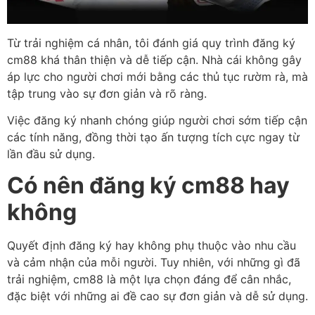
Từ trải nghiệm cá nhân, tôi đánh giá quy trình đăng ký
cm88 khá thân thiện và dễ tiếp cận. Nhà cái không gây
áp lực cho người chơi mới bằng các thủ tục rườm rà, mà
tập trung vào sự đơn giản và rõ ràng.
Việc đăng ký nhanh chóng giúp người chơi sớm tiếp cận
các tính năng, đồng thời tạo ấn tượng tích cực ngay từ
lần đầu sử dụng.
Có nên đăng ký cm88 hay
không
Quyết định đăng ký hay không phụ thuộc vào nhu cầu
và cảm nhận của mỗi người. Tuy nhiên, với những gì đã
trải nghiệm, cm88 là một lựa chọn đáng để cân nhắc,
đặc biệt với những ai đề cao sự đơn giản và dễ sử dụng.