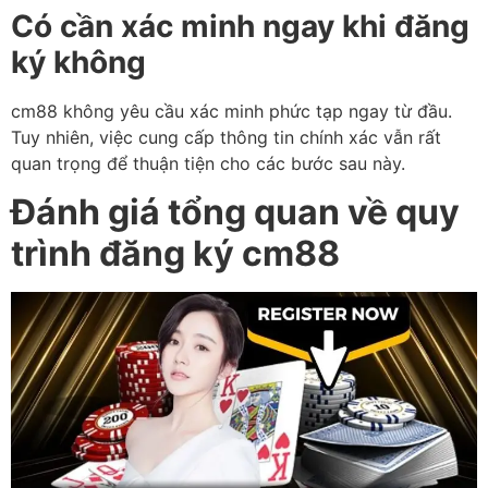
Có cần xác minh ngay khi đăng
ký không
cm88 không yêu cầu xác minh phức tạp ngay từ đầu.
Tuy nhiên, việc cung cấp thông tin chính xác vẫn rất
quan trọng để thuận tiện cho các bước sau này.
Đánh giá tổng quan về quy
trình đăng ký cm88