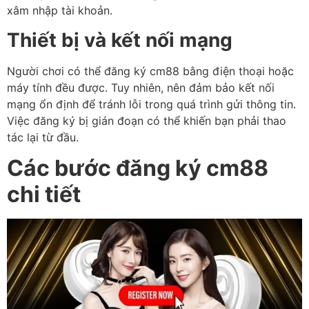
xâm nhập tài khoản.
Thiết bị và kết nối mạng
Người chơi có thể đăng ký cm88 bằng điện thoại hoặc
máy tính đều được. Tuy nhiên, nên đảm bảo kết nối
mạng ổn định để tránh lỗi trong quá trình gửi thông tin.
Việc đăng ký bị gián đoạn có thể khiến bạn phải thao
tác lại từ đầu.
Các bước đăng ký cm88
chi tiết