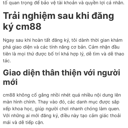
tố quan trọng để bảo vệ tài khoản và quyền lợi cá nhân.
Trải nghiệm sau khi đăng
ký cm88
Ngay sau khi hoàn tất đăng ký, tôi dành thời gian khám
phá giao diện và các tính năng cơ bản. Cảm nhận đầu
tiên là mọi thứ được bố trí khá hợp lý, dễ tìm và dễ thao
tác.
Giao diện thân thiện với người
mới
cm88 không cố gắng nhồi nhét quá nhiều nội dung lên
màn hình chính. Thay vào đó, các danh mục được sắp
xếp khoa học, giúp người chơi nhanh chóng làm quen.
Với những ai mới đăng ký, điều này tạo cảm giác thoải
mái và dễ tiếp cận.