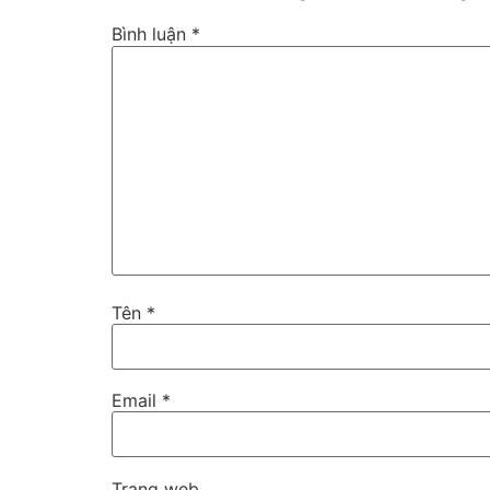
Bình luận
*
Tên
*
Email
*
Trang web