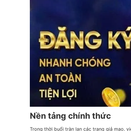
Nền tảng chính thức
Trong thời buổi tràn lan các trang giả mạo, 