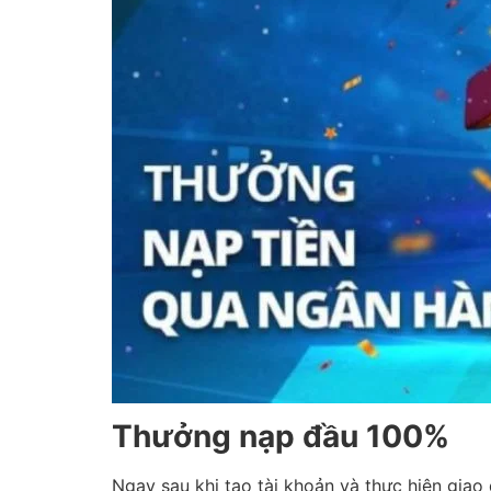
Thưởng nạp đầu 100%
Ngay sau khi tạo tài khoản và thực hiện giao 