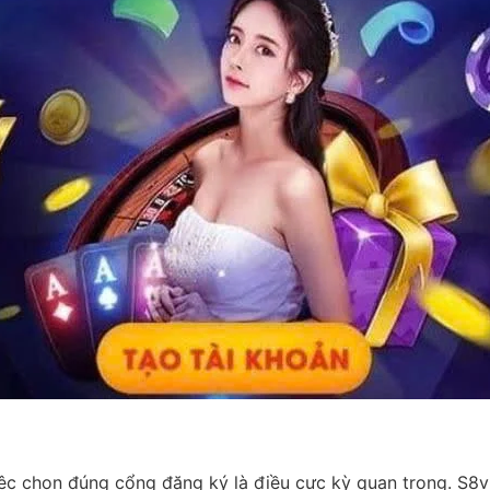
việc chọn đúng cổng đăng ký là điều cực kỳ quan trọng. S8