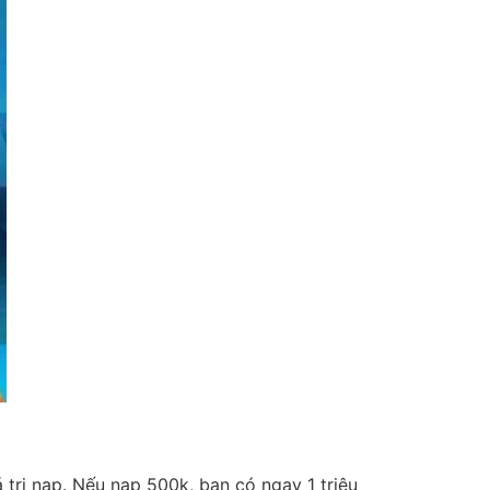
 trị nạp. Nếu nạp 500k, bạn có ngay 1 triệu