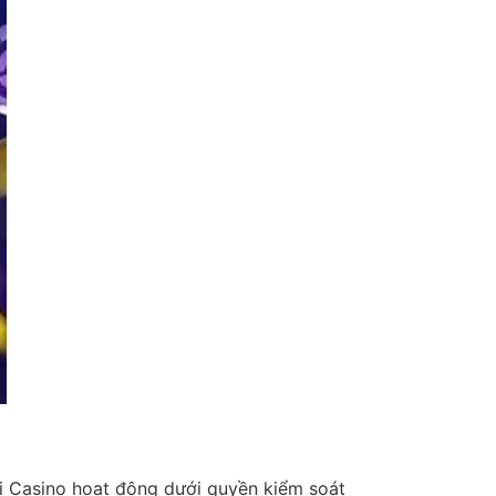
vi Casino hoạt động dưới quyền kiểm soát