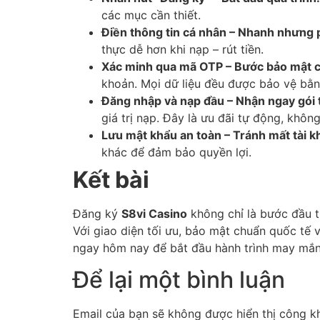
các mục cần thiết.
Điền thông tin cá nhân – Nhanh nhưng p
thực dễ hơn khi nạp – rút tiền.
Xác minh qua mã OTP – Bước bảo mật c
khoản. Mọi dữ liệu đều được bảo vệ bằ
Đăng nhập và nạp đầu – Nhận ngay gói 
giá trị nạp. Đây là ưu đãi tự động, không
Lưu mật khẩu an toàn – Tránh mất tài k
khác để đảm bảo quyền lợi.
Kết bài
Đăng ký
S8vi Casino
không chỉ là bước đầu th
Với giao diện tối ưu, bảo mật chuẩn quốc tế 
ngay hôm nay để bắt đầu hành trình may mắn
Để lại một bình luận
Email của bạn sẽ không được hiển thị công kh