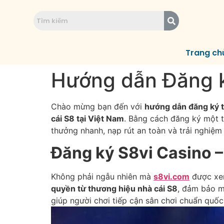
Trang ch
Hướng dẫn Đăng k
Chào mừng bạn đến với
hướng dẫn đăng ký t
cái S8 tại Việt Nam
. Bằng cách đăng ký một 
thưởng nhanh, nạp rút an toàn và trải nghiệ
Đăng ký S8vi Casino –
Không phải ngẫu nhiên mà
s8vi.com
được xem
quyền từ thương hiệu nhà cái S8
, đảm bảo m
giúp người chơi tiếp cận sân chơi chuẩn quốc 