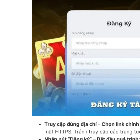
Truy cập đúng địa chỉ – Chọn link chính
mật HTTPS. Tránh truy cập các trang tươ
Nhấn nút “Đăng ký” – Bắt đầu quá trình: