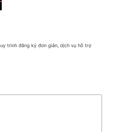
y trình đăng ký đơn giản, dịch vụ hỗ trợ