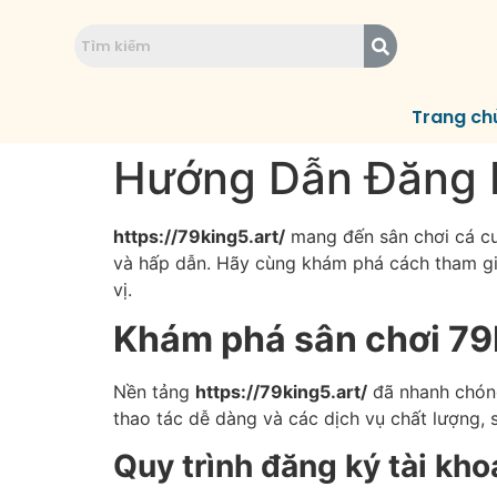
Trang ch
Hướng Dẫn Đăng Ký
https://79king5.art/
mang đến sân chơi cá cư
và hấp dẫn. Hãy cùng khám phá cách tham gia v
vị.
Khám phá sân chơi 79
Nền tảng
https://79king5.art/
đã nhanh chóng 
thao tác dễ dàng và các dịch vụ chất lượng, 
Quy trình đăng ký tài kho