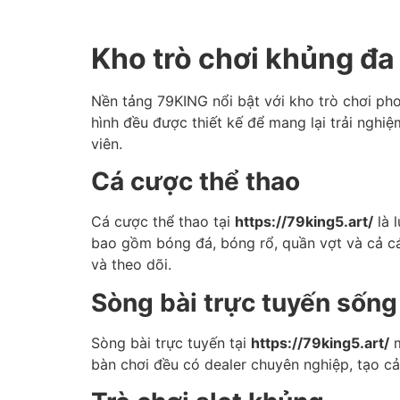
Kho trò chơi khủng đa
Nền tảng 79KING
nổi bật với kho trò chơi ph
hình đều được thiết kế để mang lại trải nghi
viên.
Cá cược thể thao
Cá cược thể thao tại
https://79king5.art/
là 
bao gồm bóng đá, bóng rổ, quần vợt và cả cá
và theo dõi.
Sòng bài trực tuyến sốn
Sòng bài trực tuyến tại
https://79king5.art/
m
bàn chơi đều có dealer chuyên nghiệp, tạo cả