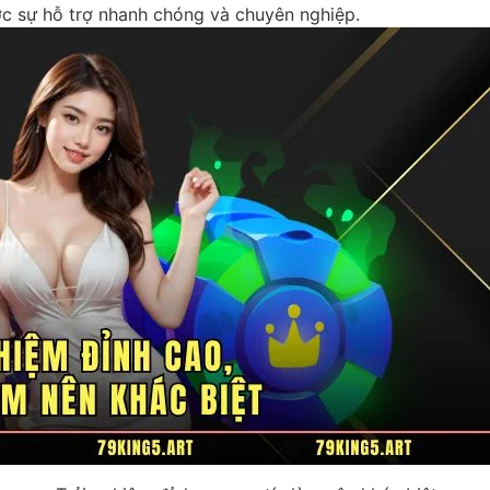
ợc sự hỗ trợ nhanh chóng và chuyên nghiệp.