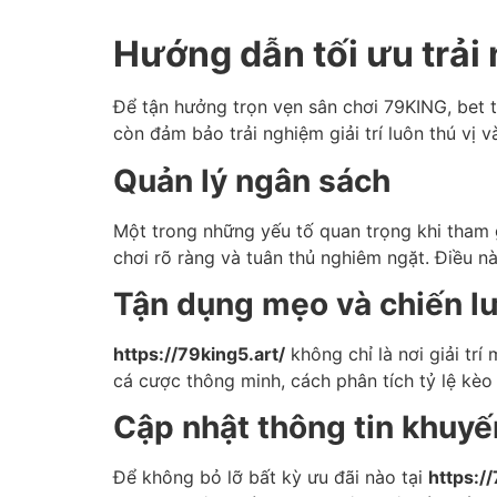
Hướng dẫn tối ưu trải
Để tận hưởng trọn vẹn sân chơi 79KING, bet 
còn đảm bảo trải nghiệm giải trí luôn thú vị v
Quản lý ngân sách
Một trong những yếu tố quan trọng khi tham
chơi rõ ràng và tuân thủ nghiêm ngặt. Điều này
Tận dụng mẹo và chiến l
https://79king5.art/
không chỉ là nơi giải tr
cá cược thông minh, cách phân tích tỷ lệ kèo
Cập nhật thông tin khuyế
Để không bỏ lỡ bất kỳ ưu đãi nào tại
https://