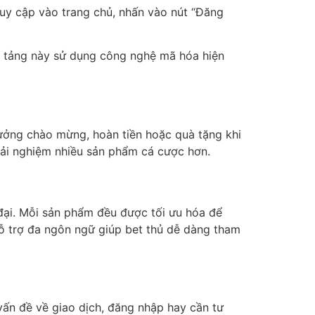
truy cập vào trang chủ, nhấn vào nút “Đăng
ền tảng này sử dụng công nghệ mã hóa hiện
hưởng chào mừng, hoàn tiền hoặc quà tặng khi
trải nghiệm nhiều sản phẩm cá cược hơn.
 đại. Mỗi sản phẩm đều được tối ưu hóa để
 hỗ trợ đa ngôn ngữ giúp bet thủ dễ dàng tham
ấn đề về giao dịch, đăng nhập hay cần tư