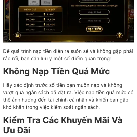
Để quá trình nạp tiền diễn ra suôn sẻ và không gặp phải
rắc rối, bạn cần lưu ý một số điểm quan trọng:
Không Nạp Tiền Quá Mức
Hãy xác định trước số tiền bạn muốn nạp và không
vượt quá ngân sách đã đặt ra. Việc nạp tiền quá mức có
thể ảnh hưởng đến tài chính cá nhân và khiến bạn gặp
khó khăn trong việc kiểm soát ngân sách.
Kiểm Tra Các Khuyến Mãi Và
Ưu Đãi