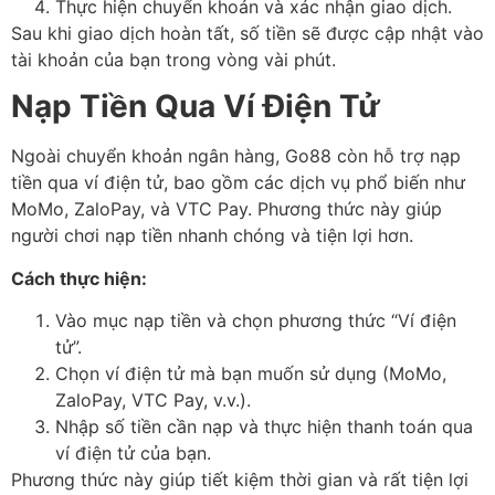
Thực hiện chuyển khoản và xác nhận giao dịch.
Sau khi giao dịch hoàn tất, số tiền sẽ được cập nhật vào
tài khoản của bạn trong vòng vài phút.
Nạp Tiền Qua Ví Điện Tử
Ngoài chuyển khoản ngân hàng, Go88 còn hỗ trợ nạp
tiền qua ví điện tử, bao gồm các dịch vụ phổ biến như
MoMo, ZaloPay, và VTC Pay. Phương thức này giúp
người chơi nạp tiền nhanh chóng và tiện lợi hơn.
Cách thực hiện:
Vào mục nạp tiền và chọn phương thức “Ví điện
tử”.
Chọn ví điện tử mà bạn muốn sử dụng (MoMo,
ZaloPay, VTC Pay, v.v.).
Nhập số tiền cần nạp và thực hiện thanh toán qua
ví điện tử của bạn.
Phương thức này giúp tiết kiệm thời gian và rất tiện lợi