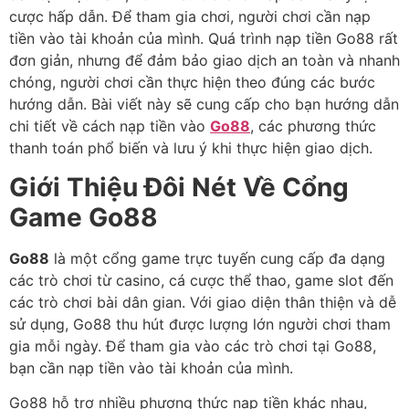
cược hấp dẫn. Để tham gia chơi, người chơi cần nạp
tiền vào tài khoản của mình. Quá trình nạp tiền Go88 rất
đơn giản, nhưng để đảm bảo giao dịch an toàn và nhanh
chóng, người chơi cần thực hiện theo đúng các bước
hướng dẫn. Bài viết này sẽ cung cấp cho bạn hướng dẫn
chi tiết về cách nạp tiền vào
Go88
, các phương thức
thanh toán phổ biến và lưu ý khi thực hiện giao dịch.
Giới Thiệu Đôi Nét Về Cổng
Game Go88
Go88
là một cổng game trực tuyến cung cấp đa dạng
các trò chơi từ casino, cá cược thể thao, game slot đến
các trò chơi bài dân gian. Với giao diện thân thiện và dễ
sử dụng, Go88 thu hút được lượng lớn người chơi tham
gia mỗi ngày. Để tham gia vào các trò chơi tại Go88,
bạn cần nạp tiền vào tài khoản của mình.
Go88 hỗ trợ nhiều phương thức nạp tiền khác nhau,