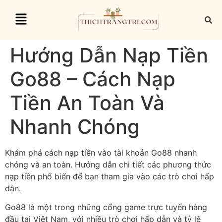
Hướng Dẫn Nạp Tiền
Go88 – Cách Nạp
Tiền An Toàn Và
Nhanh Chóng
Khám phá cách nạp tiền vào tài khoản Go88 nhanh
chóng và an toàn. Hướng dẫn chi tiết các phương thức
nạp tiền phổ biến để bạn tham gia vào các trò chơi hấp
dẫn.
Go88 là một trong những cổng game trực tuyến hàng
đầu tại Việt Nam, với nhiều trò chơi hấp dẫn và tỷ lệ