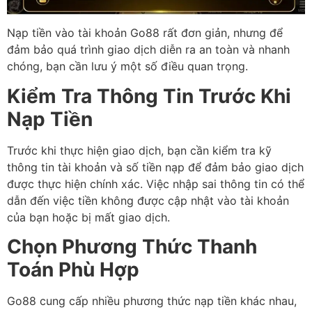
Nạp tiền vào tài khoản Go88 rất đơn giản, nhưng để
đảm bảo quá trình giao dịch diễn ra an toàn và nhanh
chóng, bạn cần lưu ý một số điều quan trọng.
Kiểm Tra Thông Tin Trước Khi
Nạp Tiền
Trước khi thực hiện giao dịch, bạn cần kiểm tra kỹ
thông tin tài khoản và số tiền nạp để đảm bảo giao dịch
được thực hiện chính xác. Việc nhập sai thông tin có thể
dẫn đến việc tiền không được cập nhật vào tài khoản
của bạn hoặc bị mất giao dịch.
Chọn Phương Thức Thanh
Toán Phù Hợp
Go88 cung cấp nhiều phương thức nạp tiền khác nhau,