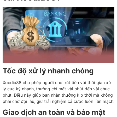
Tốc độ xử lý nhanh chóng
Xocdia88 cho phép người chơi rút tiền với thời gian xử
lý cực kỳ nhanh, thường chỉ mất vài phút đến vài chục
phút. Điều này giúp bạn nhận thưởng kịp thời mà không
phải chờ đợi lâu, giữ trải nghiệm cá cược luôn liền mạch.
Giao dịch an toàn và bảo mật