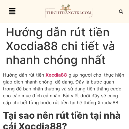
Hướng dẫn rút tiền
Xocdia88 chi tiết và
nhanh chóng nhất
Hướng dẫn rút tiền
Xocdia88
giúp người chơi thực hiện
giao dịch nhanh chóng, dễ dàng. Đây là bước quan
trọng để bạn nhận thưởng và sử dụng tiền thắng cược
cho các mục đích cá nhân. Bài viết dưới đây sẽ cung
cấp chi tiết từng bước rút tiền tại hệ thống Xocdia88.
Tại sao nên rút tiền tại nhà
cái Xocdia88?