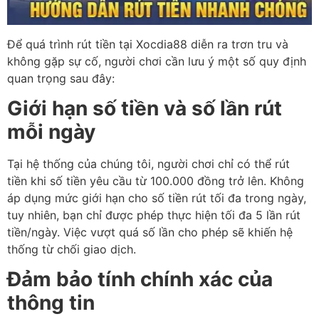
Để quá trình rút tiền tại Xocdia88 diễn ra trơn tru và
không gặp sự cố, người chơi cần lưu ý một số quy định
quan trọng sau đây:
Giới hạn số tiền và số lần rút
mỗi ngày
Tại hệ thống của chúng tôi, người chơi chỉ có thể rút
tiền khi số tiền yêu cầu từ 100.000 đồng trở lên. Không
áp dụng mức giới hạn cho số tiền rút tối đa trong ngày,
tuy nhiên, bạn chỉ được phép thực hiện tối đa 5 lần rút
tiền/ngày. Việc vượt quá số lần cho phép sẽ khiến hệ
thống từ chối giao dịch.
Đảm bảo tính chính xác của
thông tin