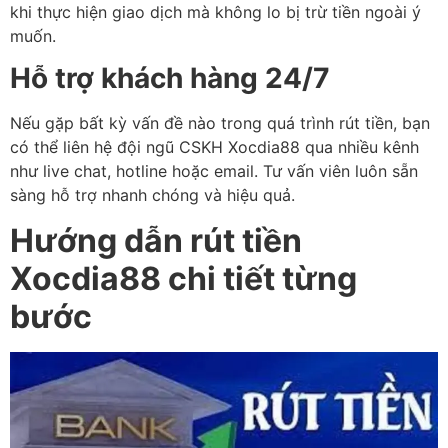
khi thực hiện giao dịch mà không lo bị trừ tiền ngoài ý
muốn.
Hỗ trợ khách hàng 24/7
Nếu gặp bất kỳ vấn đề nào trong quá trình rút tiền, bạn
có thể liên hệ đội ngũ CSKH Xocdia88 qua nhiều kênh
như live chat, hotline hoặc email. Tư vấn viên luôn sẵn
sàng hỗ trợ nhanh chóng và hiệu quả.
Hướng dẫn rút tiền
Xocdia88 chi tiết từng
bước