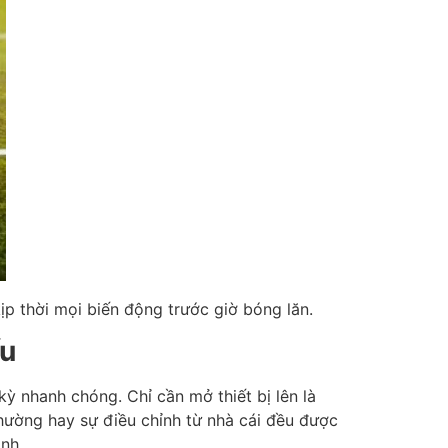
kịp thời mọi biến động trước giờ bóng lăn.
ấu
kỳ nhanh chóng. Chỉ cần mở thiết bị lên là
thường hay sự điều chỉnh từ nhà cái đều được
nh.