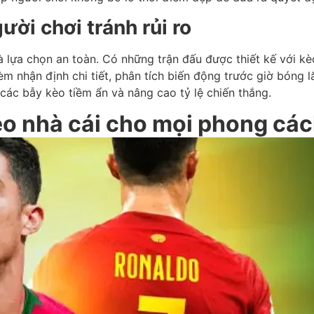
ời chơi tránh rủi ro
à lựa chọn an toàn. Có những trận đấu được thiết kế với kè
èm nhận định chi tiết, phân tích biến động trước giờ bóng 
các bẫy kèo tiềm ẩn và nâng cao tỷ lệ chiến thắng.
Kèo nhà cái cho mọi phong các