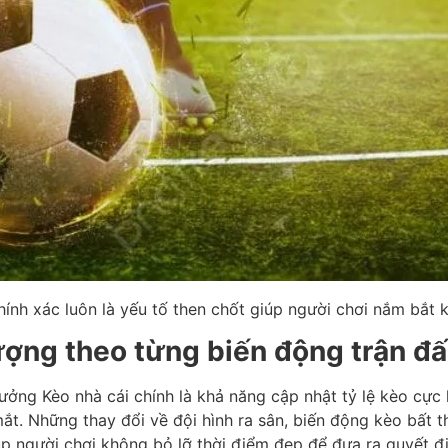
hính xác luôn là yếu tố then chốt giúp người chơi nắm bắt 
ượng theo từng biến động trận đ
ưởng Kèo nhà cái chính là khả năng cập nhật tỷ lệ kèo cực 
ắt. Những thay đổi về đội hình ra sân, biến động kèo bất 
p người chơi không bỏ lỡ thời điểm đẹp để đưa ra quyết đị