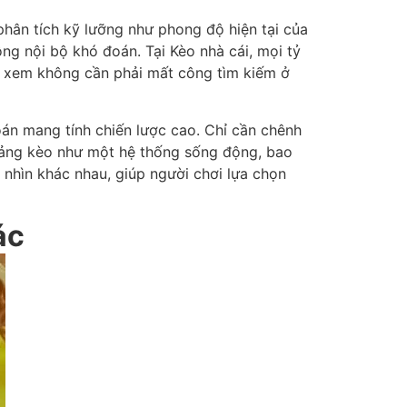
phân tích kỹ lưỡng như phong độ hiện tại của
động nội bộ khó đoán. Tại Kèo nhà cái, mọi tỷ
ời xem không cần phải mất công tìm kiếm ở
toán mang tính chiến lược cao. Chỉ cần chênh
 bảng kèo như một hệ thống sống động, bao
 nhìn khác nhau, giúp người chơi lựa chọn
ác