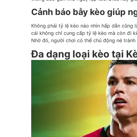
Cảnh báo bẫy kèo giúp ngư
Không phải tỷ lệ kèo nào nhìn hấp dẫn cũng l
cái không chỉ cung cấp tỷ lệ kèo mà còn đi k
Nhờ đó, người chơi có thể chủ động né tránh 
Đa dạng loại kèo tại 