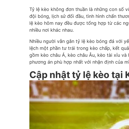
Tỷ lệ kèo không đơn thuần là những con số vô
đội bóng, lịch sử đối đầu, tình hình chấn thươ
lệ kèo hôm nay đều được tổng hợp từ các nguồ
nhiều nơi khác nhau.
Nhiều người vẫn gắn tỷ lệ kèo bóng đá với yế
lệch một phần tư trái trong kèo chấp, kết q
gồm kèo châu Á, kèo châu Âu, kèo tài xỉu và 
phương án phù hợp nhất với nhận định của mì
Cập nhật tỷ lệ kèo tại