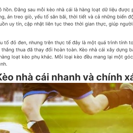
 hồn. Đằng sau mỗi kèo nhà cái là hàng loạt dữ liệu được 
ng, án treo giò, yếu tố sân bãi, thời tiết và cả những biến 
n uy tín, cập nhật liên tục theo thời gian thực, giúp ngư
u tố đỏ đen, nhưng trên thực tế đây là một quá trình tính 
uả thắng thua đã thay đổi hoàn toàn. Kèo nhà cái xây dựng
hàng loạt kèo phụ khác. Mỗi loại kèo đều mang lại một góc
nh.
 Kèo nhà cái nhanh và chính x