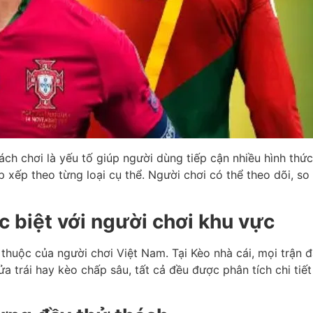
ách chơi là yếu tố giúp người dùng tiếp cận nhiều hình th
ắp xếp theo từng loại cụ thể. Người chơi có thể theo dõi, s
c biệt với người chơi khu vực
 thuộc của người chơi Việt Nam. Tại Kèo nhà cái, mọi trận
a trái hay kèo chấp sâu, tất cả đều được phân tích chi tiế