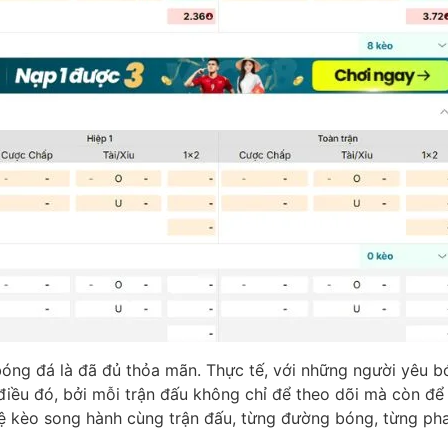
bóng đá là đã đủ thỏa mãn. Thực tế, với những người yêu bó
điều đó, bởi mỗi trận đấu không chỉ để theo dõi mà còn để
 lệ kèo song hành cùng trận đấu, từng đường bóng, từng ph