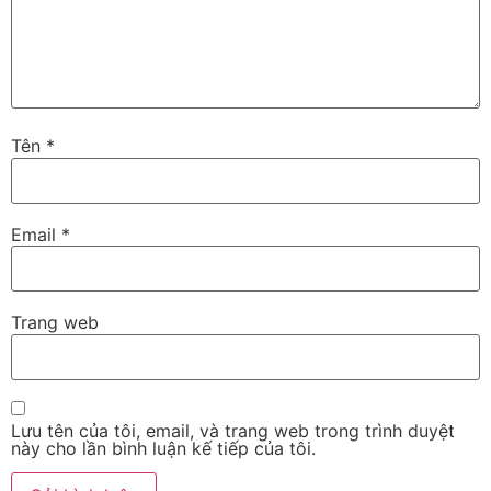
Tên
*
Email
*
Trang web
Lưu tên của tôi, email, và trang web trong trình duyệt
này cho lần bình luận kế tiếp của tôi.