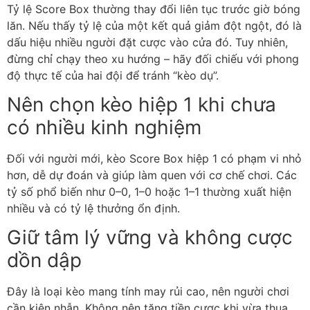
Tỷ lệ Score Box thường thay đổi liên tục trước giờ bóng
lăn. Nếu thấy tỷ lệ của một kết quả giảm đột ngột, đó là
dấu hiệu nhiều người đặt cược vào cửa đó. Tuy nhiên,
đừng chỉ chạy theo xu hướng – hãy đối chiếu với phong
độ thực tế của hai đội để tránh “kèo dụ”.
Nên chọn kèo hiệp 1 khi chưa
có nhiều kinh nghiệm
Đối với người mới, kèo Score Box hiệp 1 có phạm vi nhỏ
hơn, dễ dự đoán và giúp làm quen với cơ chế chơi. Các
tỷ số phổ biến như 0–0, 1–0 hoặc 1–1 thường xuất hiện
nhiều và có tỷ lệ thưởng ổn định.
Giữ tâm lý vững và không cược
dồn dập
Đây là loại kèo mang tính may rủi cao, nên người chơi
cần kiên nhẫn. Không nên tăng tiền cược khi vừa thua,