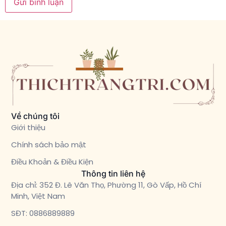
Về chúng tôi
Giới thiệu
Chính sách bảo mật
Điều Khoản & Điều Kiện
Thông tin liên hệ
Địa chỉ: 352 Đ. Lê Văn Thọ, Phường 11, Gò Vấp, Hồ Chí
Minh, Việt Nam
SĐT: 0886889889