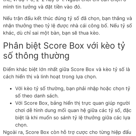
mình tin tưởng và đặt tiền vào đó.
Nếu trận đấu kết thúc đúng tỷ số đã chọn, bạn thắng và
nhận thưởng theo tỷ lệ được nhà cái công bố. Nếu tỷ số
khác, dù chỉ sai một bàn, bạn sẽ thua kèo.
Phân biệt Score Box với kèo tỷ
số thông thường
Điểm khác biệt lớn nhất giữa Score Box và kèo tỷ số là
cách hiển thị và linh hoạt trong lựa chọn.
Với kèo tỷ số thường, bạn phải nhập hoặc chọn tỷ
số theo danh sách.
Với Score Box, bảng hiển thị trực quan giúp người
chơi dễ hình dung mối quan hệ giữa các tỷ số, đặc
biệt là khi muốn so sánh tỷ lệ thưởng giữa các lựa
chọn.
Ngoài ra, Score Box còn hỗ trợ cược cho từng hiệp đấu