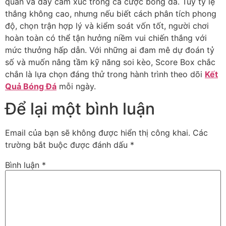
quan và đầy cảm xúc trong cá cược bóng đá. Tuy tỷ lệ
thắng không cao, nhưng nếu biết cách phân tích phong
độ, chọn trận hợp lý và kiểm soát vốn tốt, người chơi
hoàn toàn có thể tận hưởng niềm vui chiến thắng với
mức thưởng hấp dẫn. Với những ai đam mê dự đoán tỷ
số và muốn nâng tầm kỹ năng soi kèo, Score Box chắc
chắn là lựa chọn đáng thử trong hành trình theo dõi
Kết
Quả Bóng Đá
mỗi ngày.
Để lại một bình luận
Email của bạn sẽ không được hiển thị công khai.
Các
trường bắt buộc được đánh dấu
*
Bình luận
*