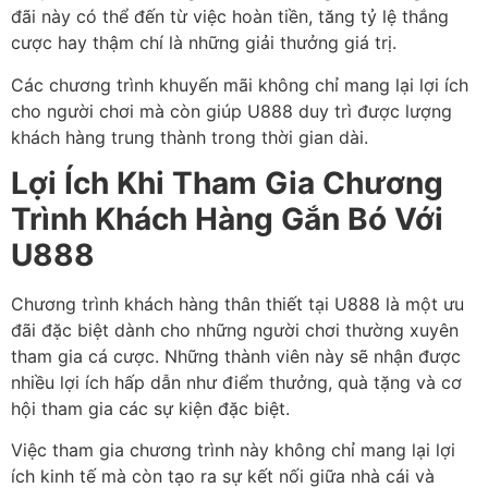
đãi này có thể đến từ việc hoàn tiền, tăng tỷ lệ thắng
cược hay thậm chí là những giải thưởng giá trị.
Các chương trình khuyến mãi không chỉ mang lại lợi ích
cho người chơi mà còn giúp U888 duy trì được lượng
khách hàng trung thành trong thời gian dài.
Lợi Ích Khi Tham Gia Chương
Trình Khách Hàng Gắn Bó Với
U888
Chương trình khách hàng thân thiết tại U888 là một ưu
đãi đặc biệt dành cho những người chơi thường xuyên
tham gia cá cược. Những thành viên này sẽ nhận được
nhiều lợi ích hấp dẫn như điểm thưởng, quà tặng và cơ
hội tham gia các sự kiện đặc biệt.
Việc tham gia chương trình này không chỉ mang lại lợi
ích kinh tế mà còn tạo ra sự kết nối giữa nhà cái và