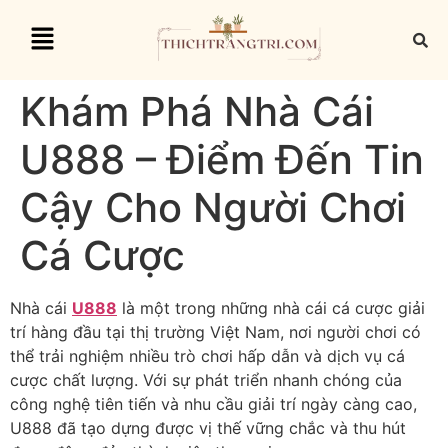
Khám Phá Nhà Cái
U888 – Điểm Đến Tin
Cậy Cho Người Chơi
Cá Cược
Nhà cái
U888
là một trong những nhà cái cá cược giải
trí hàng đầu tại thị trường Việt Nam, nơi người chơi có
thể trải nghiệm nhiều trò chơi hấp dẫn và dịch vụ cá
cược chất lượng. Với sự phát triển nhanh chóng của
công nghệ tiên tiến và nhu cầu giải trí ngày càng cao,
U888 đã tạo dựng được vị thế vững chắc và thu hút