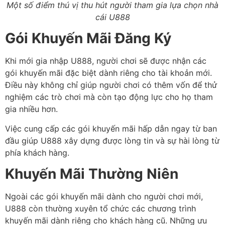
Một số điểm thú vị thu hút người tham gia lựa chọn nhà
cái U888
Gói Khuyến Mãi Đăng Ký
Khi mới gia nhập U888, người chơi sẽ được nhận các
gói khuyến mãi đặc biệt dành riêng cho tài khoản mới.
Điều này không chỉ giúp người chơi có thêm vốn để thử
nghiệm các trò chơi mà còn tạo động lực cho họ tham
gia nhiều hơn.
Việc cung cấp các gói khuyến mãi hấp dẫn ngay từ ban
đầu giúp U888 xây dựng được lòng tin và sự hài lòng từ
phía khách hàng.
Khuyến Mãi Thường Niên
Ngoài các gói khuyến mãi dành cho người chơi mới,
U888 còn thường xuyên tổ chức các chương trình
khuyến mãi dành riêng cho khách hàng cũ. Những ưu