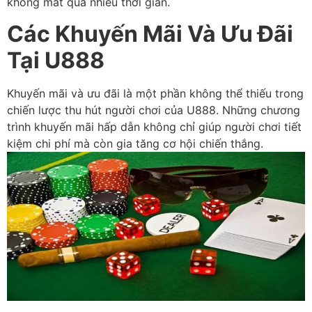
không mất quá nhiều thời gian.
Các Khuyến Mãi Và Ưu Đãi
Tại U888
Khuyến mãi và ưu đãi là một phần không thể thiếu trong
chiến lược thu hút người chơi của U888. Những chương
trình khuyến mãi hấp dẫn không chỉ giúp người chơi tiết
kiệm chi phí mà còn gia tăng cơ hội chiến thắng.