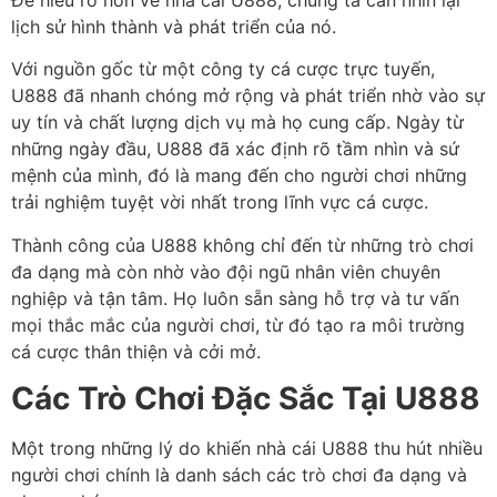
lịch sử hình thành và phát triển của nó.
Với nguồn gốc từ một công ty cá cược trực tuyến,
U888 đã nhanh chóng mở rộng và phát triển nhờ vào sự
uy tín và chất lượng dịch vụ mà họ cung cấp. Ngày từ
những ngày đầu, U888 đã xác định rõ tầm nhìn và sứ
mệnh của mình, đó là mang đến cho người chơi những
trải nghiệm tuyệt vời nhất trong lĩnh vực cá cược.
Thành công của U888 không chỉ đến từ những trò chơi
đa dạng mà còn nhờ vào đội ngũ nhân viên chuyên
nghiệp và tận tâm. Họ luôn sẵn sàng hỗ trợ và tư vấn
mọi thắc mắc của người chơi, từ đó tạo ra môi trường
cá cược thân thiện và cởi mở.
Các Trò Chơi Đặc Sắc Tại U888
Một trong những lý do khiến nhà cái U888 thu hút nhiều
người chơi chính là danh sách các trò chơi đa dạng và