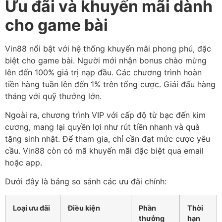
Ưu đãi và khuyến mãi dành
cho game bài
Vin88 nổi bật với hệ thống khuyến mãi phong phú, đặc
biệt cho game bài. Người mới nhận bonus chào mừng
lên đến 100% giá trị nạp đầu. Các chương trình hoàn
tiền hàng tuần lên đến 1% trên tổng cược. Giải đấu hàng
tháng với quỹ thưởng lớn.
Ngoài ra, chương trình VIP với cấp độ từ bạc đến kim
cương, mang lại quyền lợi như rút tiền nhanh và quà
tặng sinh nhật. Để tham gia, chỉ cần đạt mức cược yêu
cầu. Vin88 còn có mã khuyến mãi đặc biệt qua email
hoặc app.
Dưới đây là bảng so sánh các ưu đãi chính:
Loại ưu đãi
Điều kiện
Phần
Thời
thưởng
hạn