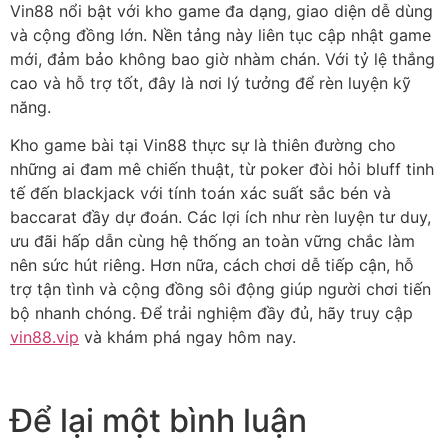
Vin88 nổi bật với kho game đa dạng, giao diện dễ dùng
và cộng đồng lớn. Nền tảng này liên tục cập nhật game
mới, đảm bảo không bao giờ nhàm chán. Với tỷ lệ thắng
cao và hỗ trợ tốt, đây là nơi lý tưởng để rèn luyện kỹ
năng.
Kho game bài tại Vin88 thực sự là thiên đường cho
những ai đam mê chiến thuật, từ poker đòi hỏi bluff tinh
tế đến blackjack với tính toán xác suất sắc bén và
baccarat đầy dự đoán. Các lợi ích như rèn luyện tư duy,
ưu đãi hấp dẫn cùng hệ thống an toàn vững chắc làm
nên sức hút riêng. Hơn nữa, cách chơi dễ tiếp cận, hỗ
trợ tận tình và cộng đồng sôi động giúp người chơi tiến
bộ nhanh chóng. Để trải nghiệm đầy đủ, hãy truy cập
vin88.vip
và khám phá ngay hôm nay.
Để lại một bình luận