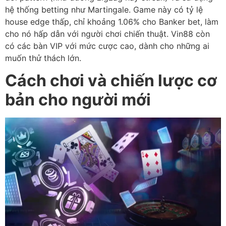
hệ thống betting như Martingale. Game này có tỷ lệ
house edge thấp, chỉ khoảng 1.06% cho Banker bet, làm
cho nó hấp dẫn với người chơi chiến thuật. Vin88 còn
có các bàn VIP với mức cược cao, dành cho những ai
muốn thử thách lớn.
Cách chơi và chiến lược cơ
bản cho người mới