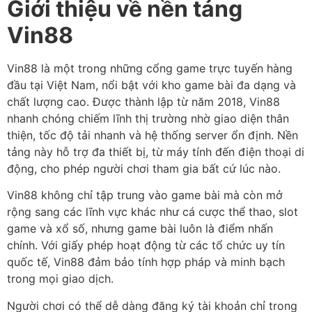
Giới thiệu về nền tảng
Vin88
Vin88 là một trong những cổng game trực tuyến hàng
đầu tại Việt Nam, nổi bật với kho game bài đa dạng và
chất lượng cao. Được thành lập từ năm 2018, Vin88
nhanh chóng chiếm lĩnh thị trường nhờ giao diện thân
thiện, tốc độ tải nhanh và hệ thống server ổn định. Nền
tảng này hỗ trợ đa thiết bị, từ máy tính đến điện thoại di
động, cho phép người chơi tham gia bất cứ lúc nào.
Vin88 không chỉ tập trung vào game bài mà còn mở
rộng sang các lĩnh vực khác như cá cược thể thao, slot
game và xổ số, nhưng game bài luôn là điểm nhấn
chính. Với giấy phép hoạt động từ các tổ chức uy tín
quốc tế, Vin88 đảm bảo tính hợp pháp và minh bạch
trong mọi giao dịch.
Người chơi có thể dễ dàng đăng ký tài khoản chỉ trong