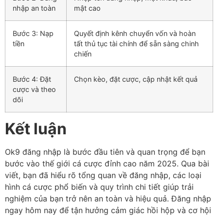
nhập an toàn
mật cao
Bước 3: Nạp
Quyết định kênh chuyển vốn và hoàn
tiền
tất thủ tục tài chính để sẵn sàng chinh
chiến
Bước 4: Đặt
Chọn kèo, đặt cược, cập nhật kết quả
cược và theo
dõi
Kết luận
Ok9 đăng nhập là bước đầu tiên và quan trọng để bạn
bước vào thế giới cá cược đỉnh cao năm 2025. Qua bài
viết, bạn đã hiểu rõ tổng quan về đăng nhập, các loại
hình cá cược phổ biến và quy trình chi tiết giúp trải
nghiệm của bạn trở nên an toàn và hiệu quả. Đăng nhập
ngay hôm nay để tận hưởng cảm giác hồi hộp và cơ hội