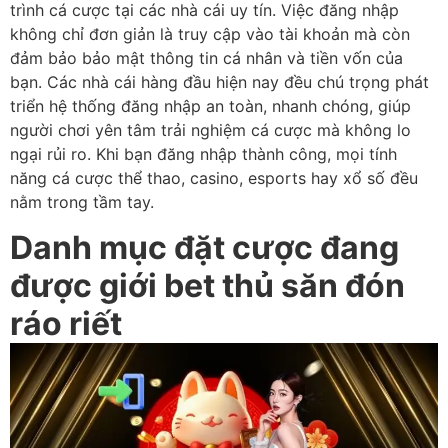
trình cá cược tại các nhà cái uy tín. Việc đăng nhập
không chỉ đơn giản là truy cập vào tài khoản mà còn
đảm bảo bảo mật thông tin cá nhân và tiền vốn của
bạn. Các nhà cái hàng đầu hiện nay đều chú trọng phát
triển hệ thống đăng nhập an toàn, nhanh chóng, giúp
người chơi yên tâm trải nghiệm cá cược mà không lo
ngại rủi ro. Khi bạn đăng nhập thành công, mọi tính
năng cá cược thể thao, casino, esports hay xổ số đều
nằm trong tầm tay.
Danh mục đặt cược đang
được giới bet thủ săn đón
ráo riết