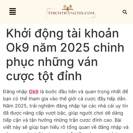
Khởi động tài khoản
Ok9 năm 2025 chinh
phục những ván
cược tột đỉnh
Đăng nhập
Ok9
là bước đầu tiên và quan trọng nhất để
bạn có thể tham gia vào thế giới cá cược đầy hấp dẫn.
Năm 2025, trải nghiệm đăng nhập tại các nhà cái uy tín
đã được nâng cấp vượt bậc, giúp người chơi dễ dàng
tiếp cận và tận hưởng những trận cược đỉnh cao. Bài
viết này sẽ giúp bạn hiểu rõ tổng quan về đăng nhập và