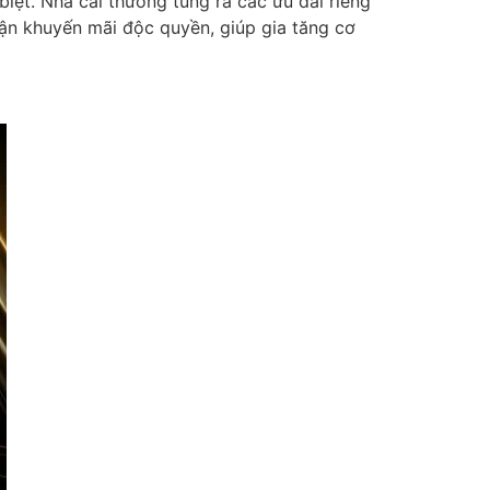
iệt. Nhà cái thường tung ra các ưu đãi riêng
hận khuyến mãi độc quyền, giúp gia tăng cơ