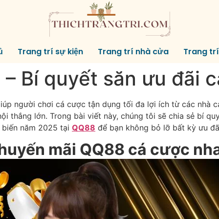
ủ
Trang trí sự kiện
Trang trí nhà cửa
Trang tr
 Bí quyết săn ưu đãi c
úp người chơi cá cược tận dụng tối đa lợi ích từ các nhà c
 thắng lớn. Trong bài viết này, chúng tôi sẽ chia sẻ bí qu
 biến năm 2025 tại
QQ88
để bạn không bỏ lỡ bất kỳ ưu đã
huyến mãi QQ88 cá cược nha