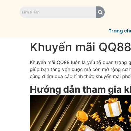
Trang ch
Khuyến mãi QQ88 –
Khuyến mãi QQ88 luôn là yếu tố quan trọng gi
giúp bạn tăng vốn cược mà còn mở rộng cơ hội
cùng điểm qua các hình thức khuyến mãi phổ
Hướng dẫn tham gia k