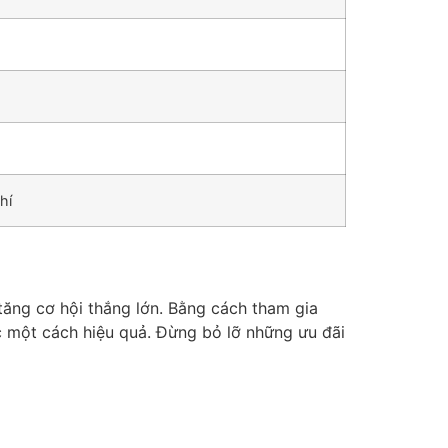
hí
 tăng cơ hội thắng lớn. Bằng cách tham gia
c một cách hiệu quả. Đừng bỏ lỡ những ưu đãi