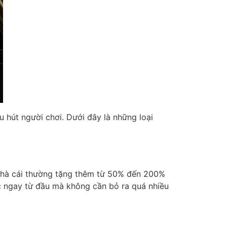
hút người chơi. Dưới đây là những loại
. Nhà cái thường tặng thêm từ 50% đến 200%
ợc ngay từ đầu mà không cần bỏ ra quá nhiều