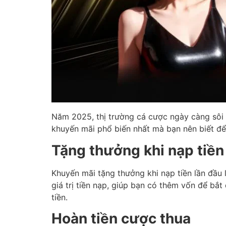
Năm 2025, thị trường cá cược ngày càng sôi 
khuyến mãi phổ biến nhất mà bạn nên biết để
Tặng thưởng khi nạp tiền
Khuyến mãi tặng thưởng khi nạp tiền lần đầu
giá trị tiền nạp, giúp bạn có thêm vốn để bắ
tiền.
Hoàn tiền cược thua