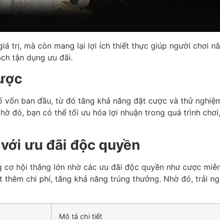
á trị, mà còn mang lại lợi ích thiết thực giúp người chơi 
ch tận dụng ưu đãi.
cược
 vốn ban đầu, từ đó tăng khả năng đặt cược và thử nghiệm
Nhờ đó, bạn có thể tối ưu hóa lợi nhuận trong quá trình chơi,
 với ưu đãi độc quyền
 cơ hội thắng lớn nhờ các ưu đãi độc quyền như cược miễn
 thêm chi phí, tăng khả năng trúng thưởng. Nhờ đó, trải n
Mô tả chi tiết