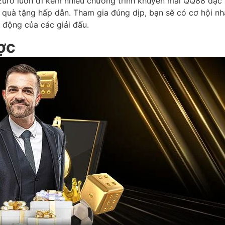
Euro luôn đi kèm nhiều chương trình khuyến mãi QQ88 đặc b
c quà tặng hấp dẫn. Tham gia đúng dịp, bạn sẽ có cơ hội n
 động của các giải đấu.
ợc