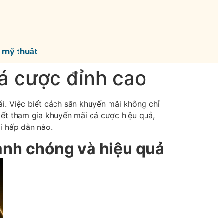
í mỹ thuật
á cược đỉnh cao
ái. Việc biết cách săn khuyến mãi không chỉ
yết tham gia khuyến mãi cá cược hiệu quả,
i hấp dẫn nào.
nh chóng và hiệu quả