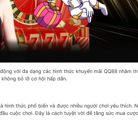
động với đa dạng các hình thức khuyến mãi QQ88 nhằm thu 
 không bỏ lỡ cơ hội hấp dẫn.
 là hình thức phổ biến và được nhiều người chơi yêu thích
t đầu cuộc chơi. Đây là cách tuyệt vời để tăng sức mua cư