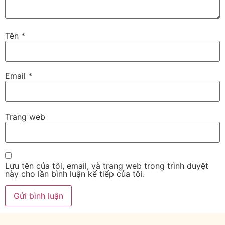
Tên
*
Email
*
Trang web
Lưu tên của tôi, email, và trang web trong trình duyệt
này cho lần bình luận kế tiếp của tôi.