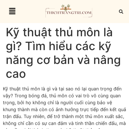
Kỹ thuật thủ môn là
gì? Tìm hiểu các kỹ
năng cơ bản và nâng
cao
Kỹ thuật thủ môn là gì và tại sao nó lại quan trọng đến
vậy? Trong bóng đá, thủ môn có vai trò vô cùng quan
trọng, bởi họ không chỉ là người cuối cùng bảo vệ
khung thành mà còn có ảnh hưởng trực tiếp đến kết quả
trận đấu. Tuy nhiên, để trở thành một thủ môn xuất sắc,
không chỉ cần có sự can đảm và tinh thần chiến đấu, mà