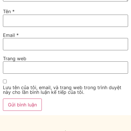
Tên
*
Email
*
Trang web
Lưu tên của tôi, email, và trang web trong trình duyệt
này cho lần bình luận kế tiếp của tôi.