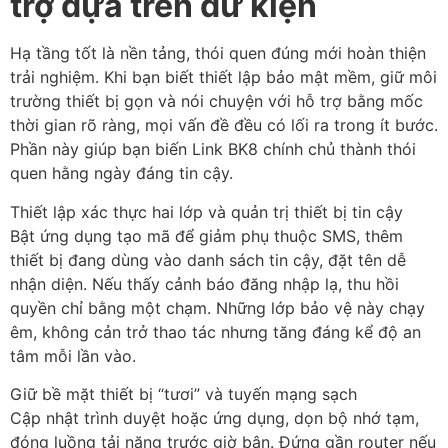
trợ dựa trên dữ kiện
Hạ tầng tốt là nền tảng, thói quen đúng mới hoàn thiện
trải nghiệm. Khi bạn biết thiết lập bảo mật mềm, giữ môi
trường thiết bị gọn và nói chuyện với hỗ trợ bằng mốc
thời gian rõ ràng, mọi vấn đề đều có lối ra trong ít bước.
Phần này giúp bạn biến Link BK8 chính chủ thành thói
quen hằng ngày đáng tin cậy.
Thiết lập xác thực hai lớp và quản trị thiết bị tin cậy
Bật ứng dụng tạo mã để giảm phụ thuộc SMS, thêm
thiết bị đang dùng vào danh sách tin cậy, đặt tên dễ
nhận diện. Nếu thấy cảnh báo đăng nhập lạ, thu hồi
quyền chỉ bằng một chạm. Những lớp bảo vệ này chạy
êm, không cản trở thao tác nhưng tăng đáng kể độ an
tâm mỗi lần vào.
Giữ bề mặt thiết bị “tươi” và tuyến mạng sạch
Cập nhật trình duyệt hoặc ứng dụng, dọn bộ nhớ tạm,
đóng luồng tải nặng trước giờ bận. Đứng gần router nếu