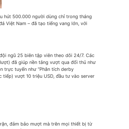
u hút 500.000 người dùng chỉ trong tháng
á Việt Nam – đã tạo tiếng vang lớn, với
ội ngũ 25 biên tập viên theo dõi 24/7. Các
 lượt) đã giúp nền tảng vượt qua đối thủ như
n trực tuyến như “Phân tích derby
 tiếp) vượt 10 triệu USD, đầu tư vào server
rận, đảm bảo mượt mà trên mọi thiết bị từ