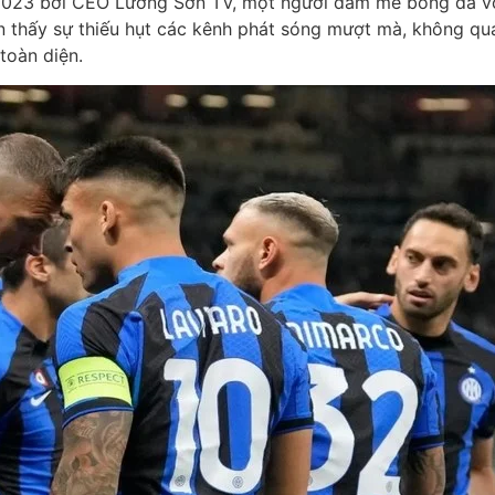
2023 bởi CEO Lương Sơn TV, một người đam mê bóng đá với
n thấy sự thiếu hụt các kênh phát sóng mượt mà, không quả
toàn diện.