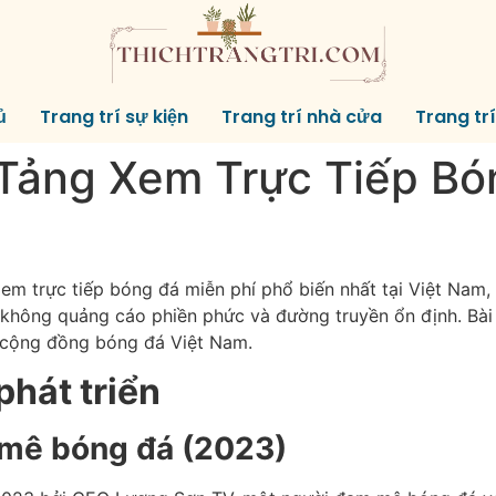
ủ
Trang trí sự kiện
Trang trí nhà cửa
Trang tr
Tảng Xem Trực Tiếp B
xem trực tiếp bóng đá miễn phí phổ biến nhất tại Việt Nam
không quảng cáo phiền phức và đường truyền ổn định. Bài vi
g cộng đồng bóng đá Việt Nam.
phát triển
 mê bóng đá (2023)