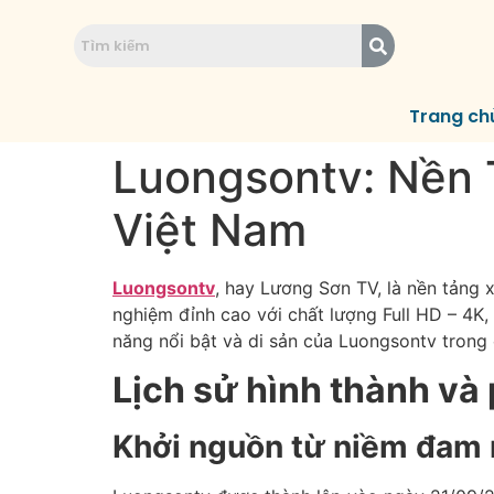
Trang ch
Luongsontv: Nền 
Việt Nam
Luongsontv
, hay Lương Sơn TV, là nền tảng 
nghiệm đỉnh cao với chất lượng Full HD – 4K, 
năng nổi bật và di sản của Luongsontv tron
Lịch sử hình thành và 
Khởi nguồn từ niềm đam