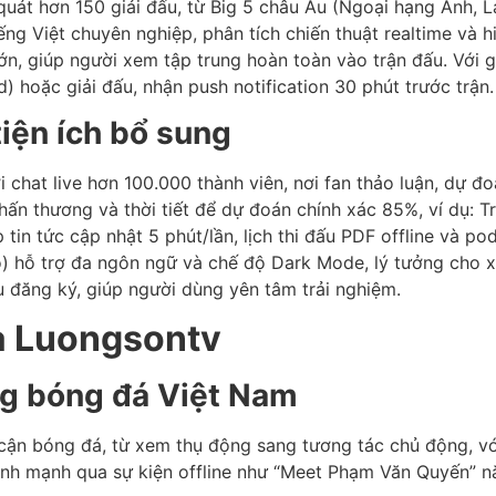
quát hơn 150 giải đấu, từ Big 5 châu Âu (Ngoại hạng Anh,
iếng Việt chuyên nghiệp, phân tích chiến thuật realtime và h
ớn, giúp người xem tập trung hoàn toàn vào trận đấu. Với gi
d) hoặc giải đấu, nhận push notification 30 phút trước trận.
iện ích bổ sung
hat live hơn 100.000 thành viên, nơi fan thảo luận, dự đoán
hấn thương và thời tiết để dự đoán chính xác 85%, ví dụ: 
tin tức cập nhật 5 phút/lần, lịch thi đấu PDF offline và 
o) hỗ trợ đa ngôn ngữ và chế độ Dark Mode, lý tưởng cho
u đăng ký, giúp người dùng yên tâm trải nghiệm.
ủa Luongsontv
g bóng đá Việt Nam
cận bóng đá, từ xem thụ động sang tương tác chủ động, với 
ành mạnh qua sự kiện offline như “Meet Phạm Văn Quyến” n