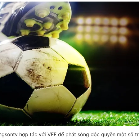
gsontv hợp tác với VFF để phát sóng độc quyền một số trậ