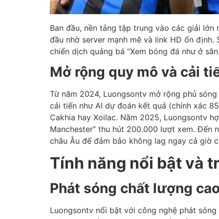
Ban đầu, nền tảng tập trung vào các giải lớ
đầu nhờ server mạnh mẽ và link HD ổn định. 
chiến dịch quảng bá “Xem bóng đá như ở sân 
Mở rộng quy mô và cải ti
Từ năm 2024, Luongsontv mở rộng phủ sóng hơ
cải tiến như AI dự đoán kết quả (chính xác 85
Cakhia hay Xoilac. Năm 2025, Luongsontv hợp
Manchester” thu hút 200.000 lượt xem. Đến na
châu Âu để đảm bảo không lag ngay cả giờ c
Tính năng nổi bật và 
Phát sóng chất lượng cao
Luongsontv nổi bật với công nghệ phát sóng 