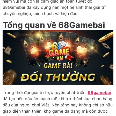
niềm vui mà còn là cảm giác an toàn tuyệt đối,
68Gamebai đã xây dựng nên một hệ sinh thái giải trí
chuyên nghiệp, minh bạch và hiện đại.
Tổng quan về 68Gamebai
Trong thời đại giải trí trực tuyến phát triển,
68gamebai
đã tạo nên dấu ấn mạnh mẽ khi trở thành lựa chọn hàng
đầu của người chơi Việt. Nền tảng này không chỉ sở hữu
giao diện thân thiện, kho game đa dạng mà còn được