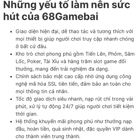
Những yếu tố làm nên sức
hút của 68Gamebai
Giao diện hiện đại, dễ thao tác và tương thích với
mọi thiết bị giúp người chơi truy cập nhanh chóng
ở bất cứ đâu.
Kho trò chơi phong phú gồm Tiến Lên, Phỏm, Sâm
Lốc, Poker, Tài Xỉu và hàng trăm slot game đổi
thưởng, mang đến trải nghiệm đa dạng.
Chính sách bảo mật cao cấp nhờ ứng dụng công
nghệ mã hóa SSL tiên tiến, đảm bảo an toàn cho
mọi thông tin cá nhân.
Tốc độ giao dịch siêu nhanh, nạp rút chỉ trong vài
phút, xử lý tự động 24/7 giúp người chơi tiết kiệm
thời gian.
Hệ thống khuyến mãi phong phú như thưởng nạp
đầu, hoàn tiền, quà sinh nhật, đặc quyền VIP dành
cho thành viên trung thành.