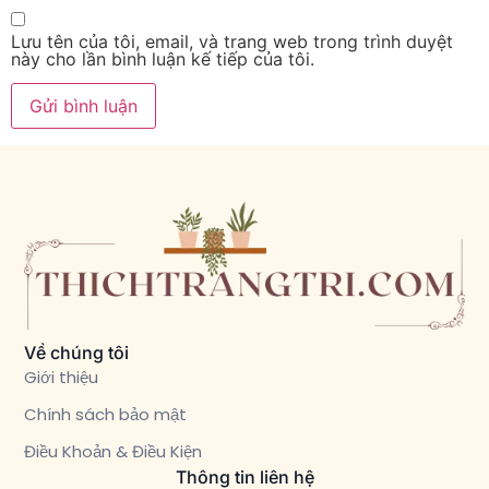
Lưu tên của tôi, email, và trang web trong trình duyệt
này cho lần bình luận kế tiếp của tôi.
Về chúng tôi
Giới thiệu
Chính sách bảo mật
Điều Khoản & Điều Kiện
Thông tin liên hệ