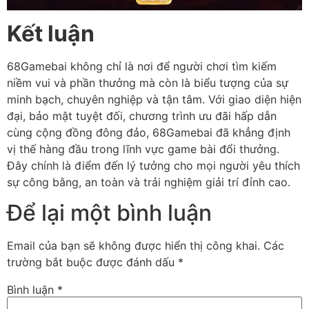
Kết luận
68Gamebai không chỉ là nơi để người chơi tìm kiếm
niềm vui và phần thưởng mà còn là biểu tượng của sự
minh bạch, chuyên nghiệp và tận tâm. Với giao diện hiện
đại, bảo mật tuyệt đối, chương trình ưu đãi hấp dẫn
cùng cộng đồng đông đảo, 68Gamebai đã khẳng định
vị thế hàng đầu trong lĩnh vực game bài đổi thưởng.
Đây chính là điểm đến lý tưởng cho mọi người yêu thích
sự công bằng, an toàn và trải nghiệm giải trí đỉnh cao.
Để lại một bình luận
Email của bạn sẽ không được hiển thị công khai.
Các
trường bắt buộc được đánh dấu
*
Bình luận
*