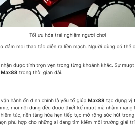
Tối ưu hóa trải nghiệm người chơi
o đảm mọi thao tác diễn ra liền mạch. Người dùng có thể
 nhận được tính trọn vẹn trong từng khoảnh khắc. Sự mượt 
i
Max88
trong thời gian dài.
vận hành ổn định chính là yếu tố giúp
Max88
tạo dựng vị t
 game, mọi nội dung đều được thiết kế mượt mà nhằm mang l
ghiêm túc, nền tảng hứa hẹn tiếp tục mở rộng sức hút trong
họn phù hợp cho những ai đang tìm kiếm môi trường giải trí