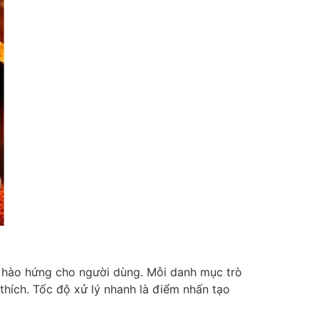
 hào hứng cho người dùng. Mỗi danh mục trò
thích. Tốc độ xử lý nhanh là điểm nhấn tạo