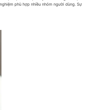
i nghiệm phù hợp nhiều nhóm người dùng. Sự