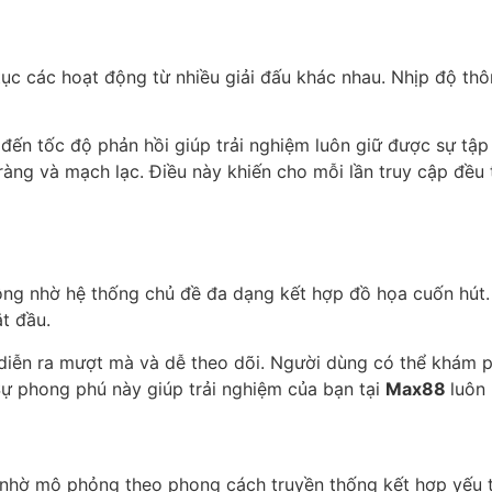
tục các hoạt động từ nhiều giải đấu khác nhau. Nhịp độ th
 đến tốc độ phản hồi giúp trải nghiệm luôn giữ được sự tập
 ràng và mạch lạc. Điều này khiến cho mỗi lần truy cập đều 
động nhờ hệ thống chủ đề đa dạng kết hợp đồ họa cuốn hút
ắt đầu.
 diễn ra mượt mà và dễ theo dõi. Người dùng có thể khám 
 Sự phong phú này giúp trải nghiệm của bạn tại
Max88
luôn
nhờ mô phỏng theo phong cách truyền thống kết hợp yếu tố