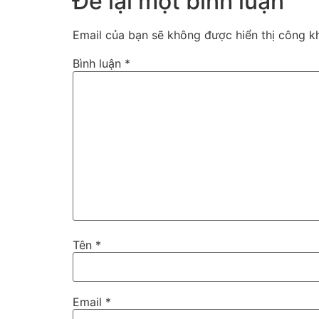
Để lại một bình luận
Email của bạn sẽ không được hiển thị công kh
Bình luận
*
Tên
*
Email
*