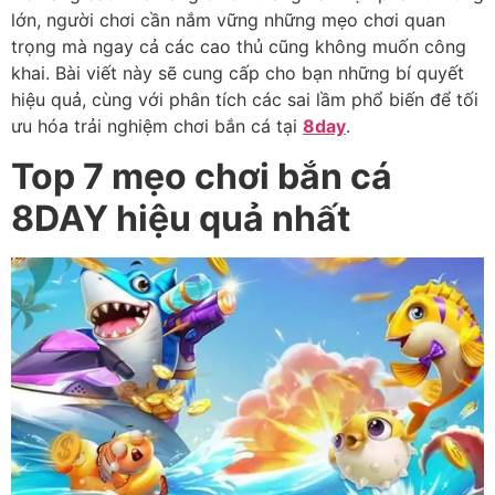
lớn, người chơi cần nắm vững những mẹo chơi quan
trọng mà ngay cả các cao thủ cũng không muốn công
khai. Bài viết này sẽ cung cấp cho bạn những bí quyết
hiệu quả, cùng với phân tích các sai lầm phổ biến để tối
ưu hóa trải nghiệm chơi bắn cá tại
8day
.
Top 7 mẹo chơi bắn cá
8DAY hiệu quả nhất