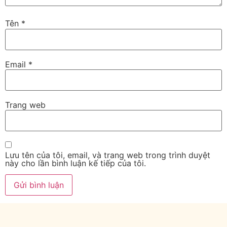
Tên
*
Email
*
Trang web
Lưu tên của tôi, email, và trang web trong trình duyệt
này cho lần bình luận kế tiếp của tôi.