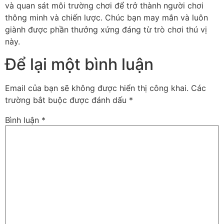
và quan sát môi trường chơi để trở thành người chơi
thông minh và chiến lược. Chúc bạn may mắn và luôn
giành được phần thưởng xứng đáng từ trò chơi thú vị
này.
Để lại một bình luận
Email của bạn sẽ không được hiển thị công khai.
Các
trường bắt buộc được đánh dấu
*
Bình luận
*