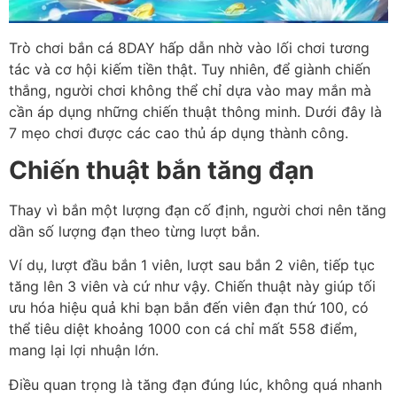
Trò chơi bắn cá 8DAY hấp dẫn nhờ vào lối chơi tương
tác và cơ hội kiếm tiền thật. Tuy nhiên, để giành chiến
thắng, người chơi không thể chỉ dựa vào may mắn mà
cần áp dụng những chiến thuật thông minh. Dưới đây là
7 mẹo chơi được các cao thủ áp dụng thành công.
Chiến thuật bắn tăng đạn
Thay vì bắn một lượng đạn cố định, người chơi nên tăng
dần số lượng đạn theo từng lượt bắn.
Ví dụ, lượt đầu bắn 1 viên, lượt sau bắn 2 viên, tiếp tục
tăng lên 3 viên và cứ như vậy. Chiến thuật này giúp tối
ưu hóa hiệu quả khi bạn bắn đến viên đạn thứ 100, có
thể tiêu diệt khoảng 1000 con cá chỉ mất 558 điểm,
mang lại lợi nhuận lớn.
Điều quan trọng là tăng đạn đúng lúc, không quá nhanh