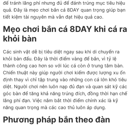
để tránh lãng phí nhưng đủ để đánh trúng mục tiêu hiệu
quả. Đây là mẹo chơi bắn cá 8DAY quan trọng giúp bạn
tiết kiệm tài nguyên mà vẫn đạt hiệu quả cao.
Mẹo chơi bắn cá 8DAY khi cá ra
khỏi bàn
Các sinh vật dễ bị tiêu diệt ngay sau khi di chuyển ra
khỏi bàn đấu. Đây là thời điểm vàng để bắn, vì tỷ lệ
thành công cao hơn so với lúc cá còn ở trung tâm bàn.
Chiến thuật này giúp người chơi kiếm được lượng xu ổn
định thay vì chỉ tập trung vào những con cá lớn khó tiêu
diệt. Người chơi nên luôn nạp đủ đạn và quan sát kỹ các
góc bàn để tăng khả năng trúng đích, đồng thời hạn chế
lãng phí đạn. Việc nắm bắt thời điểm chính xác là kỹ
năng quan trọng mà các cao thủ luôn áp dụng.
Phương pháp bắn theo đàn