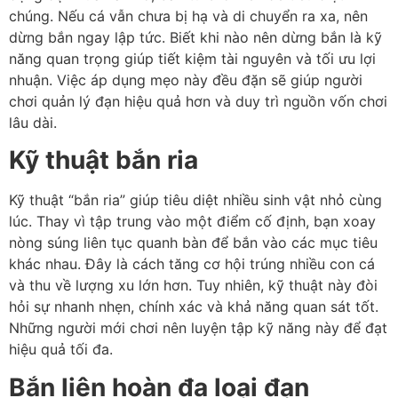
chúng. Nếu cá vẫn chưa bị hạ và di chuyển ra xa, nên
dừng bắn ngay lập tức. Biết khi nào nên dừng bắn là kỹ
năng quan trọng giúp tiết kiệm tài nguyên và tối ưu lợi
nhuận. Việc áp dụng mẹo này đều đặn sẽ giúp người
chơi quản lý đạn hiệu quả hơn và duy trì nguồn vốn chơi
lâu dài.
Kỹ thuật bắn ria
Kỹ thuật “bắn ria” giúp tiêu diệt nhiều sinh vật nhỏ cùng
lúc. Thay vì tập trung vào một điểm cố định, bạn xoay
nòng súng liên tục quanh bàn để bắn vào các mục tiêu
khác nhau. Đây là cách tăng cơ hội trúng nhiều con cá
và thu về lượng xu lớn hơn. Tuy nhiên, kỹ thuật này đòi
hỏi sự nhanh nhẹn, chính xác và khả năng quan sát tốt.
Những người mới chơi nên luyện tập kỹ năng này để đạt
hiệu quả tối đa.
Bắn liên hoàn đa loại đạn