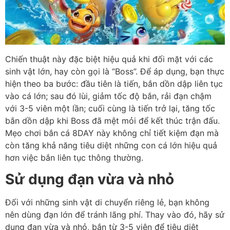
Chiến thuật này đặc biệt hiệu quả khi đối mặt với các
sinh vật lớn, hay còn gọi là “Boss”. Để áp dụng, bạn thực
hiện theo ba bước: đầu tiên là tiến, bắn dồn dập liên tục
vào cá lớn; sau đó lùi, giảm tốc độ bắn, rải đạn chậm
với 3-5 viên một lần; cuối cùng là tiến trở lại, tăng tốc
bắn dồn dập khi Boss đã mệt mỏi để kết thúc trận đấu.
Mẹo chơi bắn cá 8DAY này không chỉ tiết kiệm đạn mà
còn tăng khả năng tiêu diệt những con cá lớn hiệu quả
hơn việc bắn liên tục thông thường.
Sử dụng đạn vừa và nhỏ
Đối với những sinh vật di chuyển riêng lẻ, bạn không
nên dùng đạn lớn để tránh lãng phí. Thay vào đó, hãy sử
dụng đạn vừa và nhỏ, bắn từ 3-5 viên để tiêu diệt