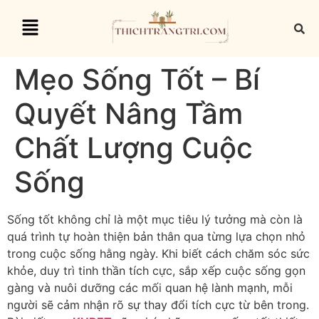
Mẹo Sống Tốt – Bí
Quyết Nâng Tầm
Chất Lượng Cuộc
Sống
Sống tốt không chỉ là một mục tiêu lý tưởng mà còn là
quá trình tự hoàn thiện bản thân qua từng lựa chọn nhỏ
trong cuộc sống hằng ngày. Khi biết cách chăm sóc sức
khỏe, duy trì tinh thần tích cực, sắp xếp cuộc sống gọn
gàng và nuôi dưỡng các mối quan hệ lành mạnh, mỗi
người sẽ cảm nhận rõ sự thay đổi tích cực từ bên trong.