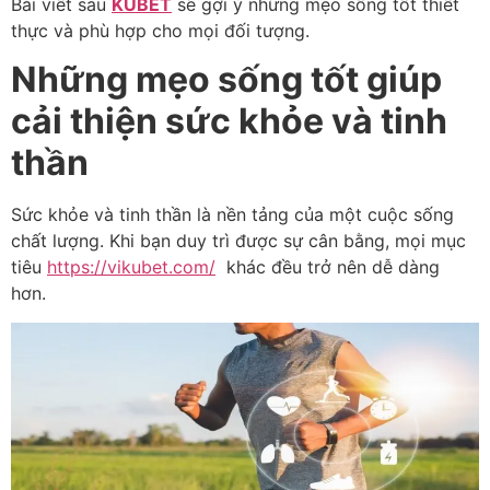
Bài viết sau
KUBET
sẽ gợi ý những mẹo sống tốt thiết
thực và phù hợp cho mọi đối tượng.
Những mẹo sống tốt giúp
cải thiện sức khỏe và tinh
thần
Sức khỏe và tinh thần là nền tảng của một cuộc sống
chất lượng. Khi bạn duy trì được sự cân bằng, mọi mục
tiêu
https://vikubet.com/
khác đều trở nên dễ dàng
hơn.