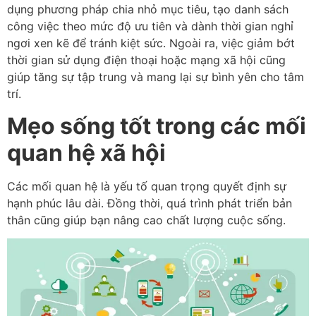
dụng phương pháp chia nhỏ mục tiêu, tạo danh sách
công việc theo mức độ ưu tiên và dành thời gian nghỉ
ngơi xen kẽ để tránh kiệt sức. Ngoài ra, việc giảm bớt
thời gian sử dụng điện thoại hoặc mạng xã hội cũng
giúp tăng sự tập trung và mang lại sự bình yên cho tâm
trí.
Mẹo sống tốt trong các mối
quan hệ xã hội
Các mối quan hệ là yếu tố quan trọng quyết định sự
hạnh phúc lâu dài. Đồng thời, quá trình phát triển bản
thân cũng giúp bạn nâng cao chất lượng cuộc sống.