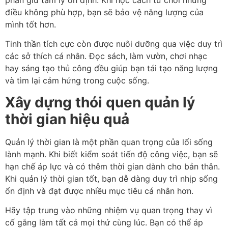
điều không phù hợp, bạn sẽ bảo vệ năng lượng của
mình tốt hơn.
Tinh thần tích cực còn được nuôi dưỡng qua việc duy trì
các sở thích cá nhân. Đọc sách, làm vườn, chơi nhạc
hay sáng tạo thủ công đều giúp bạn tái tạo năng lượng
và tìm lại cảm hứng trong cuộc sống.
Xây dựng thói quen quản lý
thời gian hiệu quả
Quản lý thời gian là một phần quan trọng của lối sống
lành mạnh. Khi biết kiểm soát tiến độ công việc, bạn sẽ
hạn chế áp lực và có thêm thời gian dành cho bản thân.
Khi quản lý thời gian tốt, bạn dễ dàng duy trì nhịp sống
ổn định và đạt được nhiều mục tiêu cá nhân hơn.
Hãy tập trung vào những nhiệm vụ quan trọng thay vì
cố gắng làm tất cả mọi thứ cùng lúc. Bạn có thể áp