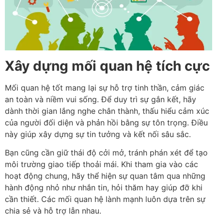
Xây dựng mối quan hệ tích cực
Mối quan hệ tốt mang lại sự hỗ trợ tinh thần, cảm giác
an toàn và niềm vui sống. Để duy trì sự gắn kết, hãy
dành thời gian lắng nghe chân thành, thấu hiểu cảm xúc
của người đối diện và phản hồi bằng sự tôn trọng. Điều
này giúp xây dựng sự tin tưởng và kết nối sâu sắc.
Bạn cũng cần giữ thái độ cởi mở, tránh phán xét để tạo
môi trường giao tiếp thoải mái. Khi tham gia vào các
hoạt động chung, hãy thể hiện sự quan tâm qua những
hành động nhỏ như nhắn tin, hỏi thăm hay giúp đỡ khi
cần thiết. Các mối quan hệ lành mạnh luôn dựa trên sự
chia sẻ và hỗ trợ lẫn nhau.