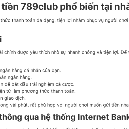
iền 789club phổ biến tại nhà
thức thanh toán đa dạng, tiện lợi nhằm phục vụ người chơi 
i
ài chính được yêu thích nhờ sự nhanh chóng và tiện lợi. Để 
n ngân hàng cá nhân của bạn.
hoản ngân hàng.
n để bắt đầu trải nghiệm cá cược.
iện tử làm phương thức thanh toán.
n giao dịch.
rong vài phút, rất phù hợp với người chơi muốn gửi tiền n
 thông qua hệ thống Internet Ban