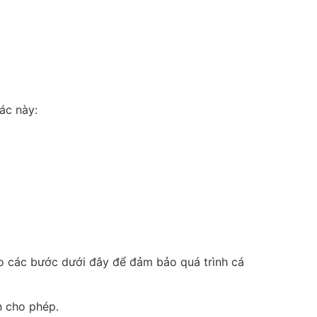
tác này:
heo các bước dưới đây để đảm bảo quá trình cá
n cho phép.