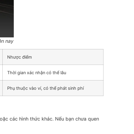
ện nay
Nhược điểm
Thời gian xác nhận có thể lâu
Phụ thuộc vào ví, có thể phát sinh phí
 hoặc các hình thức khác. Nếu bạn chưa quen