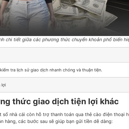
nh chi tiết giữa các phương thức chuyển khoản phổ biến hi
 kiểm tra lịch sử giao dịch nhanh chóng và thuận tiện.
lợi
g thức giao dịch tiện lợi khác
t số nhà cái còn hỗ trợ thanh toán qua thẻ cào điện thoại
 hàng, các bước sau sẽ giúp bạn gửi tiền dễ dàng: