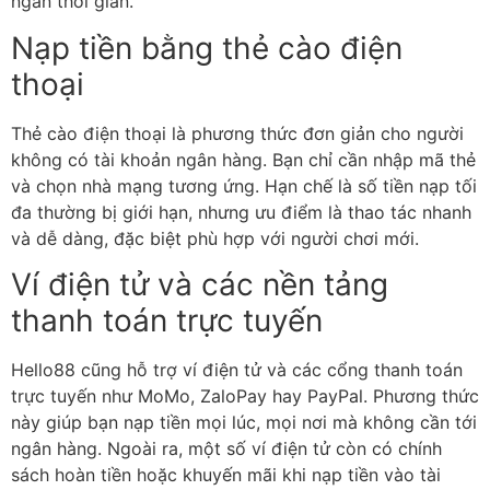
ngắn thời gian.
Nạp tiền bằng thẻ cào điện
thoại
Thẻ cào điện thoại là phương thức đơn giản cho người
không có tài khoản ngân hàng. Bạn chỉ cần nhập mã thẻ
và chọn nhà mạng tương ứng. Hạn chế là số tiền nạp tối
đa thường bị giới hạn, nhưng ưu điểm là thao tác nhanh
và dễ dàng, đặc biệt phù hợp với người chơi mới.
Ví điện tử và các nền tảng
thanh toán trực tuyến
Hello88 cũng hỗ trợ ví điện tử và các cổng thanh toán
trực tuyến như MoMo, ZaloPay hay PayPal. Phương thức
này giúp bạn nạp tiền mọi lúc, mọi nơi mà không cần tới
ngân hàng. Ngoài ra, một số ví điện tử còn có chính
sách hoàn tiền hoặc khuyến mãi khi nạp tiền vào tài