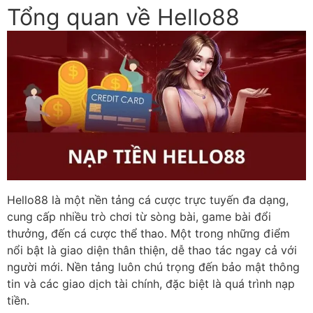
Tổng quan về Hello88
Hello88 là một nền tảng cá cược trực tuyến đa dạng,
cung cấp nhiều trò chơi từ sòng bài, game bài đổi
thưởng, đến cá cược thể thao. Một trong những điểm
nổi bật là giao diện thân thiện, dễ thao tác ngay cả với
người mới. Nền tảng luôn chú trọng đến bảo mật thông
tin và các giao dịch tài chính, đặc biệt là quá trình nạp
tiền.