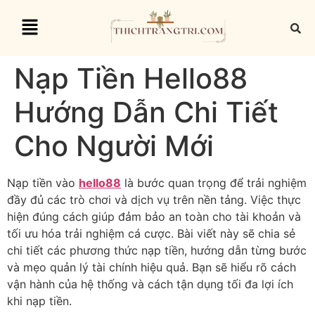
Nạp Tiền Hello88
Hướng Dẫn Chi Tiết
Cho Người Mới
Nạp tiền vào
hello88
là bước quan trọng để trải nghiệm
đầy đủ các trò chơi và dịch vụ trên nền tảng. Việc thực
hiện đúng cách giúp đảm bảo an toàn cho tài khoản và
tối ưu hóa trải nghiệm cá cược. Bài viết này sẽ chia sẻ
chi tiết các phương thức nạp tiền, hướng dẫn từng bước
và mẹo quản lý tài chính hiệu quả. Bạn sẽ hiểu rõ cách
vận hành của hệ thống và cách tận dụng tối đa lợi ích
khi nạp tiền.