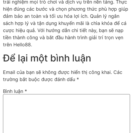
trải nghiệm mọi trò chơi và dịch vụ trên nền tảng. Thực
hiện đúng các bước và chọn phương thức phù hợp giúp
đảm bảo an toàn và tối ưu hóa lợi ích. Quản lý ngân
sách hợp lý và tận dụng khuyến mãi là chìa khóa để cá
cược hiệu quả. Với hướng dẫn chi tiết này, bạn sẽ nạp
tiền thành công và bắt đầu hành trình giải trí trọn vẹn
trên Hello88.
Để lại một bình luận
Email của bạn sẽ không được hiển thị công khai.
Các
trường bắt buộc được đánh dấu
*
Bình luận
*