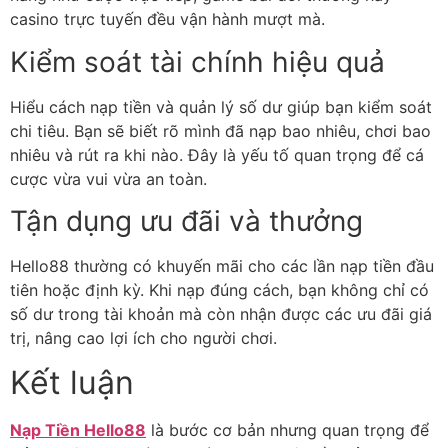
casino trực tuyến đều vận hành mượt mà.
Kiểm soát tài chính hiệu quả
Hiểu cách nạp tiền và quản lý số dư giúp bạn kiểm soát
chi tiêu. Bạn sẽ biết rõ mình đã nạp bao nhiêu, chơi bao
nhiêu và rút ra khi nào. Đây là yếu tố quan trọng để cá
cược vừa vui vừa an toàn.
Tận dụng ưu đãi và thưởng
Hello88 thường có khuyến mãi cho các lần nạp tiền đầu
tiên hoặc định kỳ. Khi nạp đúng cách, bạn không chỉ có
số dư trong tài khoản mà còn nhận được các ưu đãi giá
trị, nâng cao lợi ích cho người chơi.
Kết luận
Nạp Tiền Hello88
là bước cơ bản nhưng quan trọng để