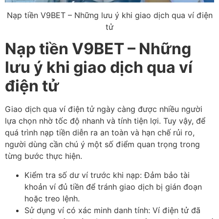
Nạp tiền V9BET – Những lưu ý khi giao dịch qua ví điện
tử
Nạp tiền V9BET – Những
lưu ý khi giao dịch qua ví
điện tử
Giao dịch qua ví điện tử ngày càng được nhiều người
lựa chọn nhờ tốc độ nhanh và tính tiện lợi. Tuy vậy, để
quá trình nạp tiền diễn ra an toàn và hạn chế rủi ro,
người dùng cần chú ý một số điểm quan trọng trong
từng bước thực hiện.
Kiểm tra số dư ví trước khi nạp: Đảm bảo tài
khoản ví đủ tiền để tránh giao dịch bị gián đoạn
hoặc treo lệnh.
Sử dụng ví có xác minh danh tính: Ví điện tử đã