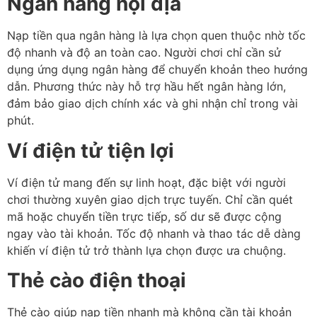
Ngân hàng nội địa
Nạp tiền qua ngân hàng là lựa chọn quen thuộc nhờ tốc
độ nhanh và độ an toàn cao. Người chơi chỉ cần sử
dụng ứng dụng ngân hàng để chuyển khoản theo hướng
dẫn. Phương thức này hỗ trợ hầu hết ngân hàng lớn,
đảm bảo giao dịch chính xác và ghi nhận chỉ trong vài
phút.
Ví điện tử tiện lợi
Ví điện tử mang đến sự linh hoạt, đặc biệt với người
chơi thường xuyên giao dịch trực tuyến. Chỉ cần quét
mã hoặc chuyển tiền trực tiếp, số dư sẽ được cộng
ngay vào tài khoản. Tốc độ nhanh và thao tác dễ dàng
khiến ví điện tử trở thành lựa chọn được ưa chuộng.
Thẻ cào điện thoại
Thẻ cào giúp nạp tiền nhanh mà không cần tài khoản