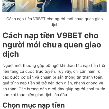
Cách nạp tiền V9BET cho người mới chưa quen giao
dịch
Cách nạp tiền V9BET cho
người mới chưa quen giao
dịch
Người mới thường gặp bỡ ngỡ khi thao tác nạp tiền trên
nền tảng cá cược trực tuyến. Tuy vậy, chỉ cần nắm rõ
các bước cơ bản và chuẩn bị sẵn thông tin thanh toán,
quá trình nạp tiền sẽ trở nên đơn giản, nhanh chóng và
an toàn. Các hướng dẫn dưới đây giúp người chơi tự tin
hơn khi thực hiện giao dịch lần đầu.
Chọn mục nạp tiền