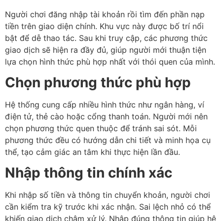
Người chơi đăng nhập tài khoản rồi tìm đến phần nạp
tiền trên giao diện chính. Khu vực này được bố trí nổi
bật để dễ thao tác. Sau khi truy cập, các phương thức
giao dịch sẽ hiện ra đầy đủ, giúp người mới thuận tiện
lựa chọn hình thức phù hợp nhất với thói quen của mình.
Chọn phương thức phù hợp
Hệ thống cung cấp nhiều hình thức như ngân hàng, ví
điện tử, thẻ cào hoặc cổng thanh toán. Người mới nên
chọn phương thức quen thuộc để tránh sai sót. Mỗi
phương thức đều có hướng dẫn chi tiết và minh họa cụ
thể, tạo cảm giác an tâm khi thực hiện lần đầu.
Nhập thông tin chính xác
Khi nhập số tiền và thông tin chuyển khoản, người chơi
cần kiểm tra kỹ trước khi xác nhận. Sai lệch nhỏ có thể
khiến giao dịch chậm xử lý. Nhập đúng thông tin giúp hệ