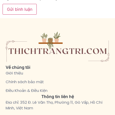
Về chúng tôi
Giới thiệu
Chính sách bảo mật
Điều Khoản & Điều Kiện
Thông tin liên hệ
Địa chỉ: 352 Đ. Lê Văn Thọ, Phường 11, Gò Vấp, Hồ Chí
Minh, Việt Nam