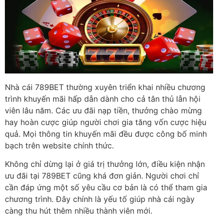
Nhà cái 789BET thường xuyên triển khai nhiều chương
trình khuyến mãi hấp dẫn dành cho cả tân thủ lẫn hội
viên lâu năm. Các ưu đãi nạp tiền, thưởng chào mừng
hay hoàn cược giúp người chơi gia tăng vốn cược hiệu
quả. Mọi thông tin khuyến mãi đều được công bố minh
bạch trên website chính thức.
Không chỉ dừng lại ở giá trị thưởng lớn, điều kiện nhận
ưu đãi tại 789BET cũng khá đơn giản. Người chơi chỉ
cần đáp ứng một số yêu cầu cơ bản là có thể tham gia
chương trình. Đây chính là yếu tố giúp nhà cái ngày
càng thu hút thêm nhiều thành viên mới.