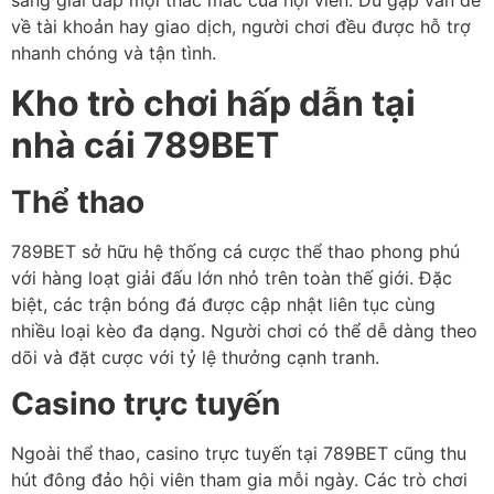
sàng giải đáp mọi thắc mắc của hội viên. Dù gặp vấn đề
về tài khoản hay giao dịch, người chơi đều được hỗ trợ
nhanh chóng và tận tình.
Kho trò chơi hấp dẫn tại
nhà cái 789BET
Thể thao
789BET sở hữu hệ thống cá cược thể thao phong phú
với hàng loạt giải đấu lớn nhỏ trên toàn thế giới. Đặc
biệt, các trận bóng đá được cập nhật liên tục cùng
nhiều loại kèo đa dạng. Người chơi có thể dễ dàng theo
dõi và đặt cược với tỷ lệ thưởng cạnh tranh.
Casino trực tuyến
Ngoài thể thao, casino trực tuyến tại 789BET cũng thu
hút đông đảo hội viên tham gia mỗi ngày. Các trò chơi