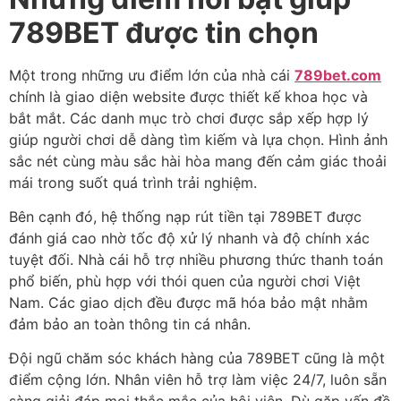
789BET được tin chọn
Một trong những ưu điểm lớn của nhà cái
789bet.com
chính là giao diện website được thiết kế khoa học và
bắt mắt. Các danh mục trò chơi được sắp xếp hợp lý
giúp người chơi dễ dàng tìm kiếm và lựa chọn. Hình ảnh
sắc nét cùng màu sắc hài hòa mang đến cảm giác thoải
mái trong suốt quá trình trải nghiệm.
Bên cạnh đó, hệ thống nạp rút tiền tại 789BET được
đánh giá cao nhờ tốc độ xử lý nhanh và độ chính xác
tuyệt đối. Nhà cái hỗ trợ nhiều phương thức thanh toán
phổ biến, phù hợp với thói quen của người chơi Việt
Nam. Các giao dịch đều được mã hóa bảo mật nhằm
đảm bảo an toàn thông tin cá nhân.
Đội ngũ chăm sóc khách hàng của 789BET cũng là một
điểm cộng lớn. Nhân viên hỗ trợ làm việc 24/7, luôn sẵn