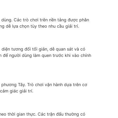
dùng. Các trò chơi trên nền tảng được phân
g dễ lựa chọn tùy theo nhu cầu giải trí.
 diện tương đối tối giản, dễ quan sát và có
m để người dùng làm quen trước khi vào chính
h phương Tây. Trò chơi vận hành dựa trên cơ
ảm giác giải trí.
eo thời gian thực. Các trận đấu thường có