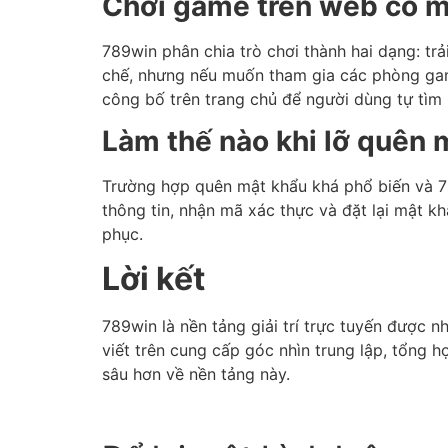
Chơi game trên web có m
789win phân chia trò chơi thành hai dạng: tr
chế, nhưng nếu muốn tham gia các phòng game
công bố trên trang chủ để người dùng tự tìm 
Làm thế nào khi lỡ quên 
Trường hợp quên mật khẩu khá phổ biến và 78
thông tin, nhận mã xác thực và đặt lại mật k
phục.
Lời kết
789win là nền tảng giải trí trực tuyến được
viết trên cung cấp góc nhìn trung lập, tổng 
sâu hơn về nền tảng này.