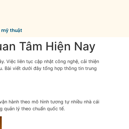
í mỹ thuật
Quan Tâm Hiện Nay
y. Việc liên tục cập nhật công nghệ, cải thiện
. Bài viết dưới đây tổng hợp thông tin trung
à vận hành theo mô hình tương tự nhiều nhà cái
g quản lý theo chuẩn quốc tế.