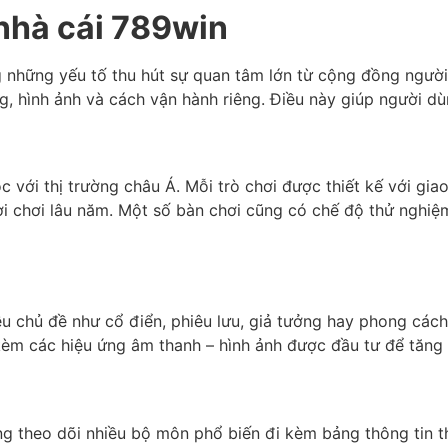
nhà cái 789win
những yếu tố thu hút sự quan tâm lớn từ cộng đồng người 
, hình ảnh và cách vận hành riêng. Điều này giúp người dùn
 với thị trường châu Á. Mỗi trò chơi được thiết kế với giao
i chơi lâu năm. Một số bàn chơi cũng có chế độ thử nghiệ
ều chủ đề như cổ điển, phiêu lưu, giả tưởng hay phong các
èm các hiệu ứng âm thanh – hình ảnh được đầu tư để tăng c
 theo dõi nhiều bộ môn phổ biến đi kèm bảng thông tin th