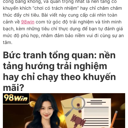
công bằng không, và quan trọng nhất là nền tảng có
khuyến khích “chơi có trách nhiệm” hay chỉ chăm chăm
thúc đẩy chi tiêu. Bài viết này cung cấp cái nhìn toàn
cảnh về
98win
com từ góc độ trải nghiệm và tính minh
bạch, kèm những tiêu chí thực dụng để bạn tự đánh giá
mức độ phù hợp, nhằm đảm bảo niềm vui đi cùng sự an
tâm.
Bức tranh tổng quan: nền
tảng hướng trải nghiệm
hay chỉ chạy theo khuyến
mãi?