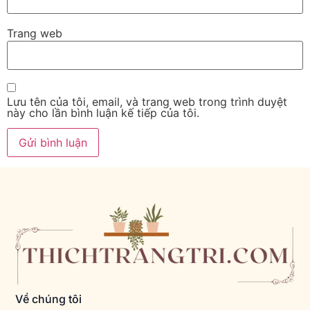
Trang web
Lưu tên của tôi, email, và trang web trong trình duyệt
này cho lần bình luận kế tiếp của tôi.
Về chúng tôi