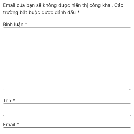
Email của bạn sẽ không được hiển thị công khai.
Các
trường bắt buộc được đánh dấu
*
Bình luận
*
Tên
*
Email
*