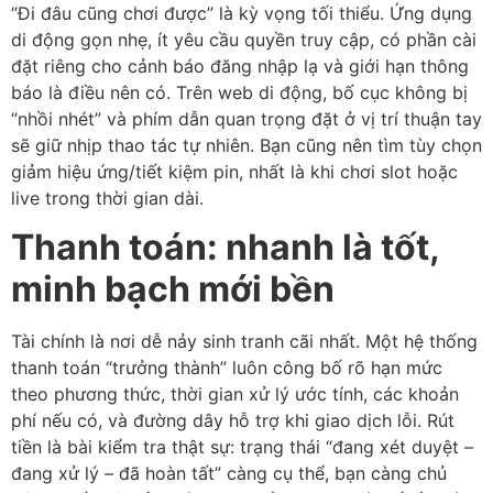
“Đi đâu cũng chơi được” là kỳ vọng tối thiểu. Ứng dụng
di động gọn nhẹ, ít yêu cầu quyền truy cập, có phần cài
đặt riêng cho cảnh báo đăng nhập lạ và giới hạn thông
báo là điều nên có. Trên web di động, bố cục không bị
“nhồi nhét” và phím dẫn quan trọng đặt ở vị trí thuận tay
sẽ giữ nhịp thao tác tự nhiên. Bạn cũng nên tìm tùy chọn
giảm hiệu ứng/tiết kiệm pin, nhất là khi chơi slot hoặc
live trong thời gian dài.
Thanh toán: nhanh là tốt,
minh bạch mới bền
Tài chính là nơi dễ nảy sinh tranh cãi nhất. Một hệ thống
thanh toán “trưởng thành” luôn công bố rõ hạn mức
theo phương thức, thời gian xử lý ước tính, các khoản
phí nếu có, và đường dây hỗ trợ khi giao dịch lỗi. Rút
tiền là bài kiểm tra thật sự: trạng thái “đang xét duyệt –
đang xử lý – đã hoàn tất” càng cụ thể, bạn càng chủ