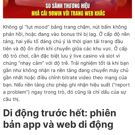
Không gì “tụt mood” bằng trang chậm, nút bấm không
phản hồi, hoặc đang vào bonus thì bị lag. Ở cấp độ nền
tảng, hai yếu tố đáng chú ý là thời gian tải trang đầu
tiên và độ ổn định khi chuyển giữa các khu vực. Ở cấp
độ trò chơi, cần đặc biệt lưu ý live casino và slot vì
chúng “nhạy cảm” với độ trễ. Trải nghiệm tốt là khi bạn
gần như không nhận ra nền tảng đang chuyển máy chủ
gần nhất hoặc điều chỉnh bitrate video theo mạng của
bạn. Nếu nền tảng cho phép ghi nhận hiệu suất (“report
a problem”) ngay trong trò, đó cũng là chỉ dấu của sự
cầu thị.
Di động trước hết: phiên
bản app và web di động