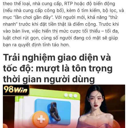
theo thể loại, nhà cung cấp, RTP hoặc độ biến động
(nếu nhà cung cấp công bố), kèm ô tìm kiếm, bộ lọc, và
mục “lần chơi gần đây”. Với người mới, khả năng “thử
nhanh” trước khi đặt tiền thật là điểm cộng. Trước khi
vào bàn live, việc hiển thị mức cược tối thiểu – tối đa,
luật chơi rút gọn, cùng số người đang có mặt sẽ giúp
bạn ra quyết định tỉnh táo hơn.
Trải nghiệm giao diện và
tốc độ: mượt là tôn trọng
thời gian người dùng