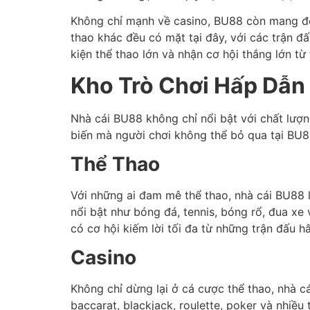
Không chỉ mạnh về casino, BU88 còn mang đến
thao khác đều có mặt tại đây, với các trận 
kiện thể thao lớn và nhận cơ hội thắng lớn từ 
Kho Trò Chơi Hấp Dẫn
Nhà cái BU88 không chỉ nổi bật với chất lượn
biến mà người chơi không thể bỏ qua tại BU8
Thể Thao
Với những ai đam mê thể thao, nhà cái BU88 l
nổi bật như bóng đá, tennis, bóng rổ, đua xe 
có cơ hội kiếm lời tối đa từ những trận đấu h
Casino
Không chỉ dừng lại ở cá cược thể thao, nhà c
baccarat, blackjack, roulette, poker và nhiều