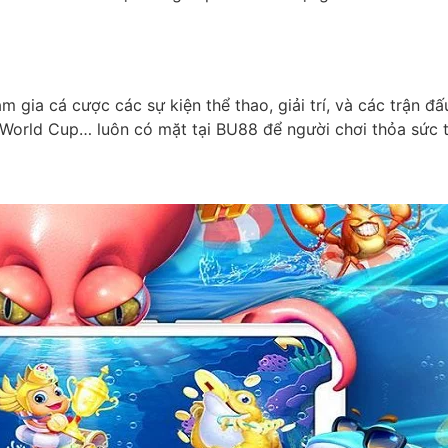
 gia cá cược các sự kiện thể thao, giải trí, và các trận đ
 World Cup… luôn có mặt tại BU88 để người chơi thỏa sức 