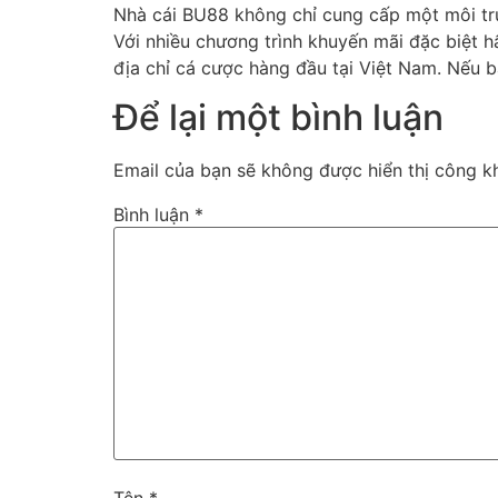
Nhà cái BU88 không chỉ cung cấp một môi trư
Với nhiều chương trình khuyến mãi đặc biệt
địa chỉ cá cược hàng đầu tại Việt Nam. Nếu 
Để lại một bình luận
Email của bạn sẽ không được hiển thị công kh
Bình luận
*
Tên
*