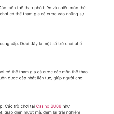
Các môn thể thao phổ biến và nhiều môn thể
 chơi có thể tham gia cá cược vào những sự
cung cấp. Dưới đây là một số trò chơi phổ
chơi có thể tham gia cá cược các môn thể thao
uôn được cập nhật liên tục, giúp người chơi
p. Các trò chơi tại
Casino BU88
như
ét, giao diện mượt mà, đem lại trải nghiệm