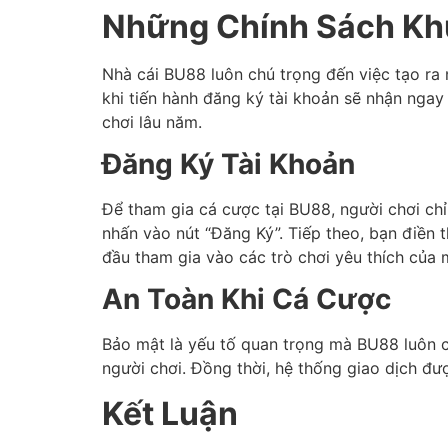
Những Chính Sách Kh
Nhà cái BU88 luôn chú trọng đến việc tạo ra
khi tiến hành đăng ký tài khoản sẽ nhận ng
chơi lâu năm.
Đăng Ký Tài Khoản
Để tham gia cá cược tại BU88, người chơi chỉ
nhấn vào nút “Đăng Ký”. Tiếp theo, bạn điền t
đầu tham gia vào các trò chơi yêu thích của 
An Toàn Khi Cá Cược
Bảo mật là yếu tố quan trọng mà BU88 luôn 
người chơi. Đồng thời, hệ thống giao dịch đ
Kết Luận