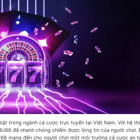
bật trong ngành cá cược trực tuyến tại Việt Nam. Với hệ th
n, BU88 đã nhanh chóng chiếm được lòng tin của người chơi
U88 mang đến cho người chơi một môi trường cá cược an t