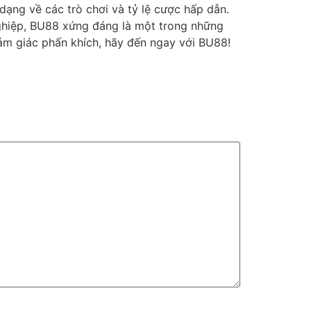
ạng về các trò chơi và tỷ lệ cược hấp dẫn.
ghiệp, BU88 xứng đáng là một trong những
ảm giác phấn khích, hãy đến ngay với BU88!