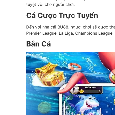
tuyệt vời cho người chơi.
Cá Cược Trực Tuyến
Đến với nhà cái BU88, người chơi sẽ được tham
Premier League, La Liga, Champions League,
Bắn Cá