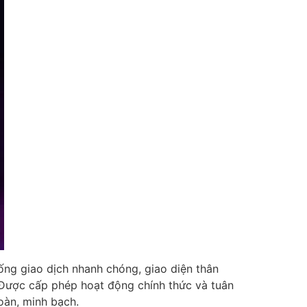
ống giao dịch nhanh chóng, giao diện thân
. Được cấp phép hoạt động chính thức và tuân
oàn, minh bạch.