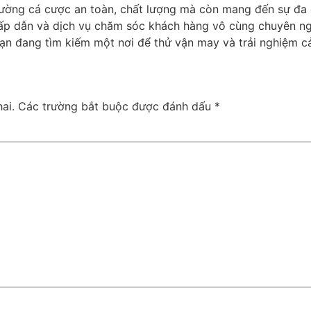
ờng cá cược an toàn, chất lượng mà còn mang đến sự đa d
 hấp dẫn và dịch vụ chăm sóc khách hàng vô cùng chuyên n
bạn đang tìm kiếm một nơi để thử vận may và trải nghiệm c
ai.
Các trường bắt buộc được đánh dấu
*