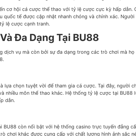
 cơ hội cá cược thể thao với tỷ lệ cược cực kỳ hấp dẫn. 
đấu quốc tế được cập nhật nhanh chóng và chính xác. Người
tỷ lệ cược cạnh tranh.
 Và Đa Dạng Tại BU88
g dịch vụ mà còn bởi sự đa dạng trong các trò chơi mà họ 
8.
à lựa chọn tuyệt vời để tham gia cá cược. Tại đây, người 
và nhiều môn thể thao khác. Hệ thống tỷ lệ cược tại BU88 l
ấp dẫn.
ái BU88 còn nổi bật với hệ thống casino trực tuyến đẳng cấ
 trò chơi khác được cung cấp với chất lượng hình ảnh sắc n