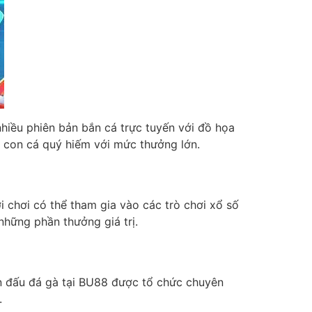
hiều phiên bản bắn cá trực tuyến với đồ họa
g con cá quý hiếm với mức thưởng lớn.
 chơi có thể tham gia vào các trò chơi xổ số
những phần thưởng giá trị.
rận đấu đá gà tại BU88 được tổ chức chuyên
.