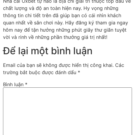
Nhà cái Oxbet tự hào là địa chỉ giải trí thuộc top đầu về
chất lượng và độ an toàn hiện nay. Hy vọng những
thông tin chi tiết trên đã giúp bạn có cái nhìn khách
quan nhất về sân chơi này. Hãy đăng ký tham gia ngay
hôm nay để tận hưởng những phút giây thư giãn tuyệt
vời và rinh về những phần thưởng giá trị nhất!
Để lại một bình luận
Email của bạn sẽ không được hiển thị công khai.
Các
trường bắt buộc được đánh dấu
*
Bình luận
*