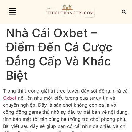
Nhà Cái Oxbet –
Điểm Đến Cá Cược
Đẳng Cấp Và Khác
Biệt
Trong thị trường giải trí trực tuyến đầy sôi động, nhà cái
Oxbet
nổi lên như một biểu tượng của sự uy tín và
chuyên nghiệp. Đây là sân chơi không còn xa lạ với
cộng đồng game thủ nhờ sự đầu tư bài bản về nội dung,
tính bảo mật tối tân cùng hệ thống trò chơi phong phú.
Bài viết sau đây sẽ giúp bạn có cái nhìn đa chiều và chi