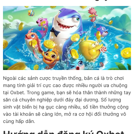
Ngoài các sảnh cược truyền thống, bắn cá là trò chơi
mang tính giải trí cực cao được nhiều người ưa chuộng
tại Oxbet. Trong game, bạn sẽ hóa thân thành những tay
săn cá chuyên nghiệp dưới đáy đại dương. Số lượng
sinh vật biển bị hạ gục càng nhiều, số tiền thưởng cộng
vào tài khoản sẽ càng lớn, mở ra cơ hội đổi thưởng vô
cùng hấp dẫn.