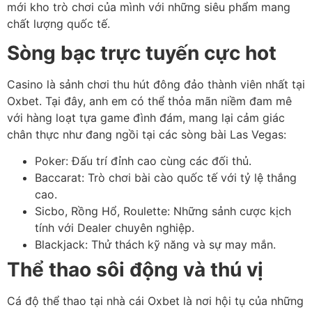
mới kho trò chơi của mình với những siêu phẩm mang
chất lượng quốc tế.
Sòng bạc trực tuyến cực hot
Casino là sảnh chơi thu hút đông đảo thành viên nhất tại
Oxbet. Tại đây, anh em có thể thỏa mãn niềm đam mê
với hàng loạt tựa game đình đám, mang lại cảm giác
chân thực như đang ngồi tại các sòng bài Las Vegas:
Poker: Đấu trí đỉnh cao cùng các đối thủ.
Baccarat: Trò chơi bài cào quốc tế với tỷ lệ thắng
cao.
Sicbo, Rồng Hổ, Roulette: Những sảnh cược kịch
tính với Dealer chuyên nghiệp.
Blackjack: Thử thách kỹ năng và sự may mắn.
Thể thao sôi động và thú vị
Cá độ thể thao tại nhà cái Oxbet là nơi hội tụ của những