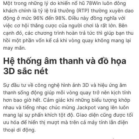
Một trong những lý do khiến nổ hũ 78Win luôn đông
khách chính là tỷ lệ trả thưởng (RTP) thường xuyên dao
động ở mức 96% đến 98%. Điều này đồng nghĩa với
việc cơ hội thắng cược của người chơi là rất lớn. Bên
cạnh đó, các chương trình hoàn trả tức thì giúp bạn thu
hồi một phần vốn kể cả khi vòng quay không mang lại
may mắn.
Hệ thống âm thanh và đồ họa
3D sắc nét
Sự đầu tư về công nghệ hình ảnh 3D và hiệu ứng âm
thanh sống động giúp mỗi vòng quay trở nên kịch tính
hơn bao giờ hết. Cảm giác khi những biểu tượng khớp
nhau và tiếng nhạc chúc mừng Jackpot vang lên luôn
mang lại sự phấn khích tột độ. Giao diện cũng được tối
ưu hóa để hiển thị mượt mà trên cả máy tính lẫn điện
thoại di động.