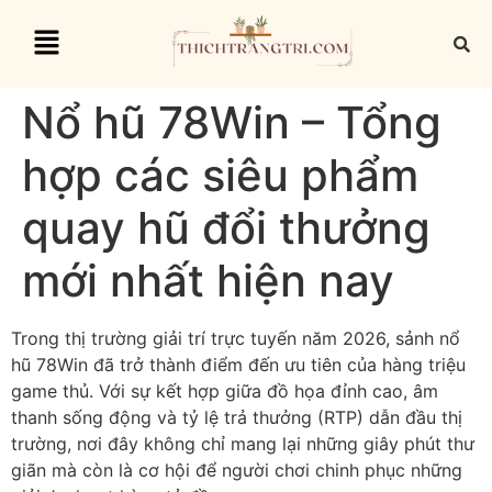
Nổ hũ 78Win – Tổng
hợp các siêu phẩm
quay hũ đổi thưởng
mới nhất hiện nay
Trong thị trường giải trí trực tuyến năm 2026, sảnh nổ
hũ 78Win đã trở thành điểm đến ưu tiên của hàng triệu
game thủ. Với sự kết hợp giữa đồ họa đỉnh cao, âm
thanh sống động và tỷ lệ trả thưởng (RTP) dẫn đầu thị
trường, nơi đây không chỉ mang lại những giây phút thư
giãn mà còn là cơ hội để người chơi chinh phục những