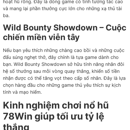
hoạt hũ rồng. Đây là dòng game có tính tương tác cao
và mang lại phần thưởng cực lớn cho những xạ thủ tài
ba.
Wild Bounty Showdown – Cuộc
chiến miền viễn tây
Nếu bạn yêu thích những chàng cao bồi và những cuộc
đấu súng nghẹt thở, đây chính là tựa game dành cho
bạn. Wild Bounty Showdown sở hữu tính năng nhân đôi
hệ số thưởng sau mỗi vòng quay thắng, khiến số tiền
nhận được có thể tăng vọt theo cấp số nhân. Đây là lựa
chọn hàng đầu cho những game thủ yêu thích sự kịch
tính và mạo hiểm.
Kinh nghiệm chơi nổ hũ
78Win giúp tối ưu tỷ lệ
thắng