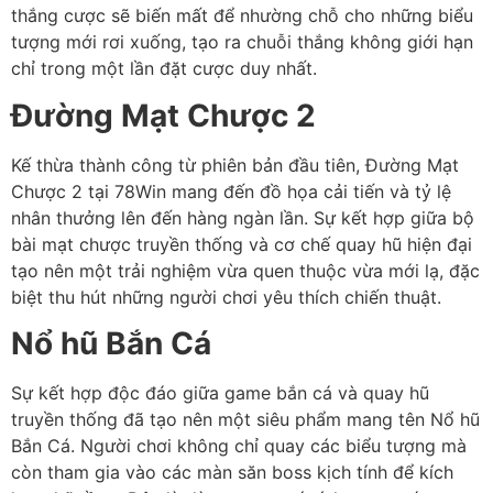
thắng cược sẽ biến mất để nhường chỗ cho những biểu
tượng mới rơi xuống, tạo ra chuỗi thắng không giới hạn
chỉ trong một lần đặt cược duy nhất.
Đường Mạt Chược 2
Kế thừa thành công từ phiên bản đầu tiên, Đường Mạt
Chược 2 tại 78Win mang đến đồ họa cải tiến và tỷ lệ
nhân thưởng lên đến hàng ngàn lần. Sự kết hợp giữa bộ
bài mạt chược truyền thống và cơ chế quay hũ hiện đại
tạo nên một trải nghiệm vừa quen thuộc vừa mới lạ, đặc
biệt thu hút những người chơi yêu thích chiến thuật.
Nổ hũ Bắn Cá
Sự kết hợp độc đáo giữa game bắn cá và quay hũ
truyền thống đã tạo nên một siêu phẩm mang tên Nổ hũ
Bắn Cá. Người chơi không chỉ quay các biểu tượng mà
còn tham gia vào các màn săn boss kịch tính để kích