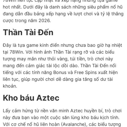
hot nhất. Dưới đây là danh sách những siêu phẩm nổ hũ
đang dẫn đầu bảng xếp hạng về lượt chơi và tỷ lệ thắng
cược trong năm 2026.
Thần Tài Đến
Đây là tựa game kinh điển nhưng chưa bao giờ hạ nhiệt
tại 78Win. Với hình ảnh Thần Tài rạng rỡ và các biểu
tượng may mắn như thỏi vàng, túi tiền, trò chơi này
mang đến cảm giác tài lộc dồi dào. Thần Tài Đến nổi
tiếng với các tính năng Bonus và Free Spins xuất hiện
liên tục, giúp người chơi dễ dàng gia tăng số dư tài
khoản.
Kho báu Aztec
Lấy cảm hứng từ nền văn minh Aztec huyền bí, trò chơi
này đưa bạn vào một cuộc săn lùng kho báu kịch tính.
Với cơ chế nổ hũ liên hoàn (Avalanche), các biểu tượng