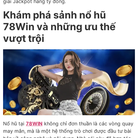
giải Jackpot hàng tỷ đồng.
Khám phá sảnh nổ hũ
78Win và những ưu thế
vượt trội
Nổ hũ tại
78WIN
không chỉ đơn thuần là các vòng quay
may mắn, mà là một hệ thống trò chơi được đầu tư bài