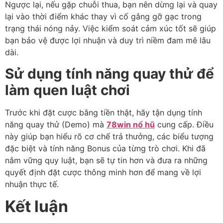
Ngược lại, nếu gặp chuỗi thua, bạn nên dừng lại và quay
lại vào thời điểm khác thay vì cố gắng gỡ gạc trong
trạng thái nóng nảy. Việc kiểm soát cảm xúc tốt sẽ giúp
bạn bảo vệ được lợi nhuận và duy trì niềm đam mê lâu
dài.
Sử dụng tính năng quay thử để
làm quen luật chơi
Trước khi đặt cược bằng tiền thật, hãy tận dụng tính
năng quay thử (Demo) mà
78win nổ hũ
cung cấp. Điều
này giúp bạn hiểu rõ cơ chế trả thưởng, các biểu tượng
đặc biệt và tính năng Bonus của từng trò chơi. Khi đã
nắm vững quy luật, bạn sẽ tự tin hơn và đưa ra những
quyết định đặt cược thông minh hơn để mang về lợi
nhuận thực tế.
Kết luận