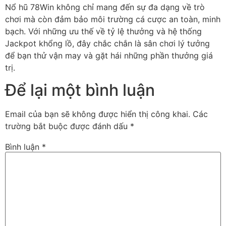
Nổ hũ 78Win không chỉ mang đến sự đa dạng về trò
chơi mà còn đảm bảo môi trường cá cược an toàn, minh
bạch. Với những ưu thế về tỷ lệ thưởng và hệ thống
Jackpot khổng lồ, đây chắc chắn là sân chơi lý tưởng
để bạn thử vận may và gặt hái những phần thưởng giá
trị.
Để lại một bình luận
Email của bạn sẽ không được hiển thị công khai.
Các
trường bắt buộc được đánh dấu
*
Bình luận
*