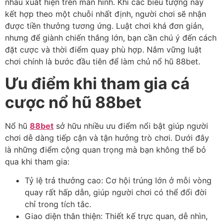
nhau xuất hiện trên màn hình. Khi các biểu tượng này
kết hợp theo một chuỗi nhất định, người chơi sẽ nhận
được tiền thưởng tương ứng. Luật chơi khá đơn giản,
nhưng để giành chiến thắng lớn, bạn cần chú ý đến cách
đặt cược và thời điểm quay phù hợp. Nắm vững luật
chơi chính là bước đầu tiên để làm chủ nổ hũ 88bet.
Ưu điểm khi tham gia cá
cược nổ hũ 88bet
Nổ hũ
88bet
sở hữu nhiều ưu điểm nổi bật giúp người
chơi dễ dàng tiếp cận và tận hưởng trò chơi. Dưới đây
là những điểm cộng quan trọng mà bạn không thể bỏ
qua khi tham gia:
Tỷ lệ trả thưởng cao: Cơ hội trúng lớn ở mỗi vòng
quay rất hấp dẫn, giúp người chơi có thể đổi đời
chỉ trong tích tắc.
Giao diện thân thiện: Thiết kế trực quan, dễ nhìn,