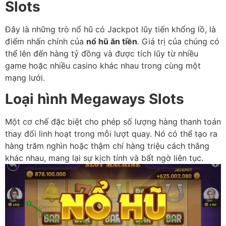
Slots
Đây là những trò nổ hũ có Jackpot lũy tiến khổng lồ, là
điểm nhấn chính của
nổ hũ ăn tiền
. Giá trị của chúng có
thể lên đến hàng tỷ đồng và được tích lũy từ nhiều
game hoặc nhiều casino khác nhau trong cùng một
mạng lưới.
Loại hình Megaways Slots
Một cơ chế đặc biệt cho phép số lượng hàng thanh toán
thay đổi linh hoạt trong mỗi lượt quay. Nó có thể tạo ra
hàng trăm nghìn hoặc thậm chí hàng triệu cách thắng
khác nhau, mang lại sự kịch tính và bất ngờ liên tục.