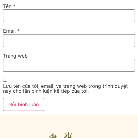
Tên
*
Email
*
Trang web
Lưu tên của tôi, email, và trang web trong trình duyệt
này cho lần bình luận kế tiếp của tôi.