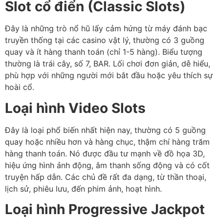
Slot cổ điển (Classic Slots)
Đây là những trò nổ hũ lấy cảm hứng từ máy đánh bạc
truyền thống tại các casino vật lý, thường có 3 guồng
quay và ít hàng thanh toán (chỉ 1-5 hàng). Biểu tượng
thường là trái cây, số 7, BAR. Lối chơi đơn giản, dễ hiểu,
phù hợp với những người mới bắt đầu hoặc yêu thích sự
hoài cổ.
Loại hình Video Slots
Đây là loại phổ biến nhất hiện nay, thường có 5 guồng
quay hoặc nhiều hơn và hàng chục, thậm chí hàng trăm
hàng thanh toán. Nó được đầu tư mạnh về đồ họa 3D,
hiệu ứng hình ảnh động, âm thanh sống động và có cốt
truyện hấp dẫn. Các chủ đề rất đa dạng, từ thần thoại,
lịch sử, phiêu lưu, đến phim ảnh, hoạt hình.
Loại hình Progressive Jackpot