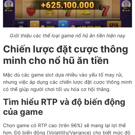
Giới thiệu các thể loại game nổ hũ ăn tiền hiện nay
Chiến lược đặt cược thông
minh cho nổ hũ ăn tiền
Mặc dù các game slot dựa nhiều vào yếu tố may rủi,
nhưng việc áp dụng các chiến lược đặt cược thông minh
có thể giúp người chơi tối ưu hóa cơ hội thắng.
Tìm hiểu RTP và độ biến động
của game
Chọn game có RTP cao (trên 96%) sẽ mang lại lợi thế
hơn. Độ biến động (Volatility/Variance) cho biết mức độ