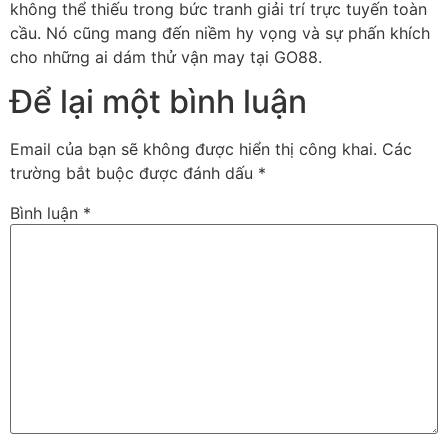
không thể thiếu trong bức tranh giải trí trực tuyến toàn
cầu. Nó cũng mang đến niềm hy vọng và sự phấn khích
cho những ai dám thử vận may tại GO88.
Để lại một bình luận
Email của bạn sẽ không được hiển thị công khai.
Các
trường bắt buộc được đánh dấu
*
Bình luận
*