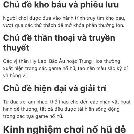
Chủ đề kho báu và phiêu lưu
Người chơi được đưa vào hành trình truy tìm kho báu,
vượt qua các thử thách để mở khóa phần thưởng lớn.
Chủ đề thần thoại và truyền
thuyết
Các vị thần Hy Lạp, Bắc Âu hoặc Trung Hoa thường
xuất hiện trong các game nổ hũ, tạo nên màu sắc kỳ bí
và hùng vĩ.
Chủ đề hiện đại và giải trí
Từ đua xe, âm nhạc, thể thao cho đến các nhân vật hoạt
hình dễ thương, tất cả đều được tái hiện sống động
trong các tựa game nổ hũ.
Kinh nghiệm chơi nổ hũ dễ