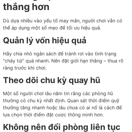
thắng hơn
Dù dựa nhiều vào yếu tố may mắn, người chơi vẫn có
thể áp dụng một số mẹo để tối ưu hiệu quả.
Quản lý vốn hiệu quả
Hãy chia nhỏ ngân sách để tránh rơi vào tình trạng
“cháy túi” quá nhanh. Nên đặt giới hạn thắng – thua rõ
ràng trước khi chơi.
Theo dõi chu kỳ quay hũ
Một số người chơi lâu năm tin rằng các phòng hũ
thường có chu kỳ nhất định. Quan sát thời điểm quỹ
thưởng tăng nhanh hoặc lâu chưa có ai nổ là cách để
lựa chọn thời điểm đặt cược thông minh hơn.
Không nên đổi phòng liên tục