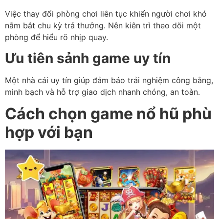
Việc thay đổi phòng chơi liên tục khiến người chơi khó
nắm bắt chu kỳ trả thưởng. Nên kiên trì theo dõi một
phòng để hiểu rõ nhịp quay.
Ưu tiên sảnh game uy tín
Một nhà cái uy tín giúp đảm bảo trải nghiệm công bằng,
minh bạch và hỗ trợ giao dịch nhanh chóng, an toàn.
Cách chọn game nổ hũ phù
hợp với bạn