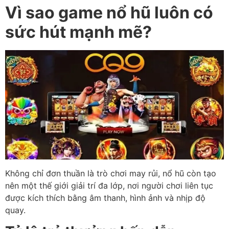
Vì sao game nổ hũ luôn có
sức hút mạnh mẽ?
Không chỉ đơn thuần là trò chơi may rủi, nổ hũ còn tạo
nên một thế giới giải trí đa lớp, nơi người chơi liên tục
được kích thích bằng âm thanh, hình ảnh và nhịp độ
quay.