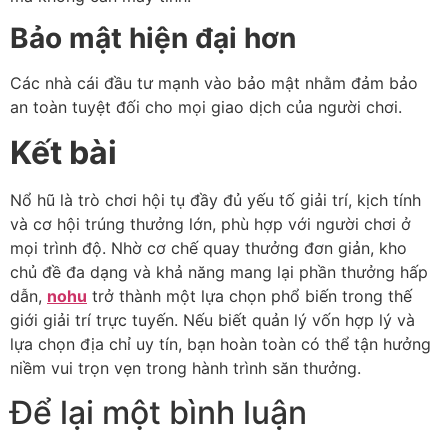
Bảo mật hiện đại hơn
Các nhà cái đầu tư mạnh vào bảo mật nhằm đảm bảo
an toàn tuyệt đối cho mọi giao dịch của người chơi.
Kết bài
Nổ hũ là trò chơi hội tụ đầy đủ yếu tố giải trí, kịch tính
và cơ hội trúng thưởng lớn, phù hợp với người chơi ở
mọi trình độ. Nhờ cơ chế quay thưởng đơn giản, kho
chủ đề đa dạng và khả năng mang lại phần thưởng hấp
dẫn,
nohu
trở thành một lựa chọn phổ biến trong thế
giới giải trí trực tuyến. Nếu biết quản lý vốn hợp lý và
lựa chọn địa chỉ uy tín, bạn hoàn toàn có thể tận hưởng
niềm vui trọn vẹn trong hành trình săn thưởng.
Để lại một bình luận