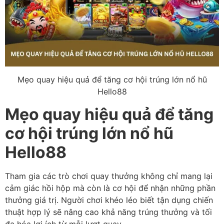
Mẹo quay hiệu quả để tăng cơ hội trúng lớn nổ hũ
Hello88
Mẹo quay hiệu quả để tăng
cơ hội trúng lớn nổ hũ
Hello88
Tham gia các trò chơi quay thưởng không chỉ mang lại
cảm giác hồi hộp mà còn là cơ hội để nhận những phần
thưởng giá trị. Người chơi khéo léo biết tận dụng chiến
thuật hợp lý sẽ nâng cao khả năng trúng thưởng và tối
đa hóa lợi ích từ mỗi lượt quay.