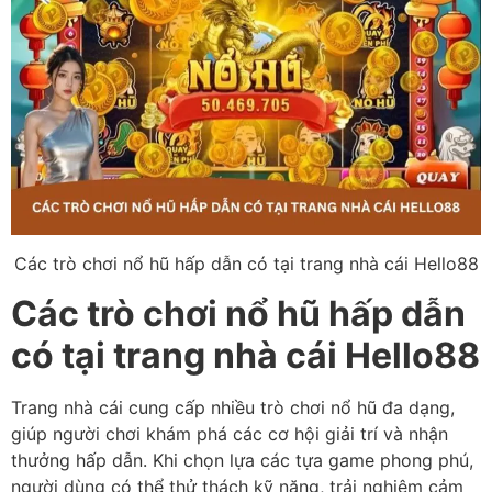
Các trò chơi nổ hũ hấp dẫn có tại trang nhà cái Hello88
Các trò chơi nổ hũ hấp dẫn
có tại trang nhà cái Hello88
Trang nhà cái cung cấp nhiều trò chơi nổ hũ đa dạng,
giúp người chơi khám phá các cơ hội giải trí và nhận
thưởng hấp dẫn. Khi chọn lựa các tựa game phong phú,
người dùng có thể thử thách kỹ năng, trải nghiệm cảm