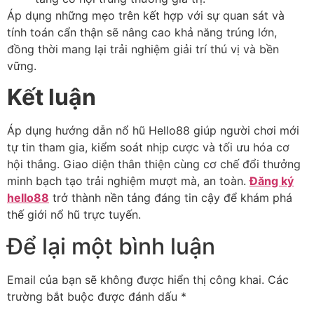
Áp dụng những mẹo trên kết hợp với sự quan sát và
tính toán cẩn thận sẽ nâng cao khả năng trúng lớn,
đồng thời mang lại trải nghiệm giải trí thú vị và bền
vững.
Kết luận
Áp dụng hướng dẫn nổ hũ Hello88 giúp người chơi mới
tự tin tham gia, kiểm soát nhịp cược và tối ưu hóa cơ
hội thắng. Giao diện thân thiện cùng cơ chế đổi thưởng
minh bạch tạo trải nghiệm mượt mà, an toàn.
Đăng ký
hello88
trở thành nền tảng đáng tin cậy để khám phá
thế giới nổ hũ trực tuyến.
Để lại một bình luận
Email của bạn sẽ không được hiển thị công khai.
Các
trường bắt buộc được đánh dấu
*