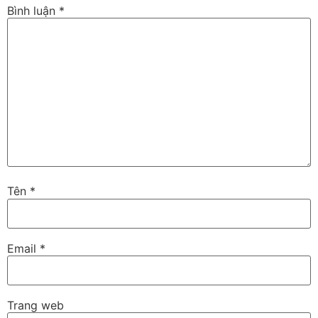
Bình luận
*
Tên
*
Email
*
Trang web