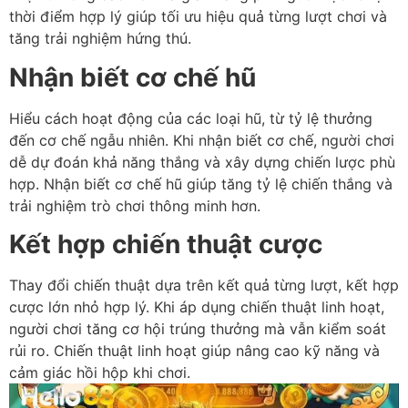
thời điểm hợp lý giúp tối ưu hiệu quả từng lượt chơi và
tăng trải nghiệm hứng thú.
Nhận biết cơ chế hũ
Hiểu cách hoạt động của các loại hũ, từ tỷ lệ thưởng
đến cơ chế ngẫu nhiên. Khi nhận biết cơ chế, người chơi
dễ dự đoán khả năng thắng và xây dựng chiến lược phù
hợp. Nhận biết cơ chế hũ giúp tăng tỷ lệ chiến thắng và
trải nghiệm trò chơi thông minh hơn.
Kết hợp chiến thuật cược
Thay đổi chiến thuật dựa trên kết quả từng lượt, kết hợp
cược lớn nhỏ hợp lý. Khi áp dụng chiến thuật linh hoạt,
người chơi tăng cơ hội trúng thưởng mà vẫn kiểm soát
rủi ro. Chiến thuật linh hoạt giúp nâng cao kỹ năng và
cảm giác hồi hộp khi chơi.