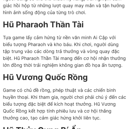
giác hồi hộp từ những lượt quay may mắn và tận hưởng
hình ảnh sống động của từng trò chơi.
Hũ Pharaoh Thần Tài
Tựa game lấy cảm hứng từ nền văn minh Ai Cập với
biểu tượng Pharaoh và kho báu. Khi chơi, người dùng
tập trung vào các dòng trả thưởng và vòng quay đặc
biệt. Hũ Pharaoh Thần Tài mang đến cơ hội nhận thưởng
lớn đồng thời trải nghiệm không gian đồ họa ấn tượng.
Hũ Vương Quốc Rồng
Game có chủ đề rồng, phép thuật và các chiến binh
huyền thoại. Khi tham gia, người chơi phải chú ý đến các
biểu tượng đặc biệt để kích hoạt thưởng. Hũ Vương
Quốc Rồng kết hợp tính phiêu lưu và cơ hội thắng
thưởng cao, tạo cảm giác hứng khởi liên tục.