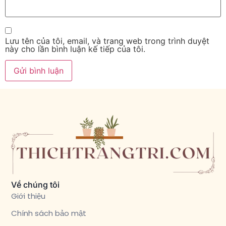
Lưu tên của tôi, email, và trang web trong trình duyệt
này cho lần bình luận kế tiếp của tôi.
Về chúng tôi
Giới thiệu
Chính sách bảo mật