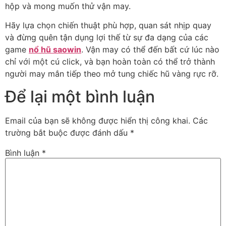
hộp và mong muốn thử vận may.
Hãy lựa chọn chiến thuật phù hợp, quan sát nhịp quay
và đừng quên tận dụng lợi thế từ sự đa dạng của các
game
nổ hũ saowin
. Vận may có thể đến bất cứ lúc nào
chỉ với một cú click, và bạn hoàn toàn có thể trở thành
người may mắn tiếp theo mở tung chiếc hũ vàng rực rỡ.
Để lại một bình luận
Email của bạn sẽ không được hiển thị công khai.
Các
trường bắt buộc được đánh dấu
*
Bình luận
*