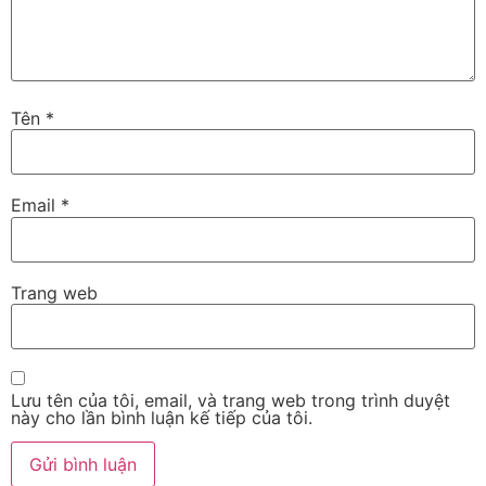
Tên
*
Email
*
Trang web
Lưu tên của tôi, email, và trang web trong trình duyệt
này cho lần bình luận kế tiếp của tôi.