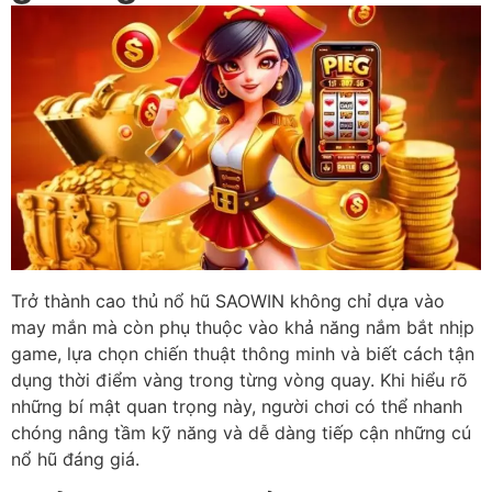
Trở thành cao thủ nổ hũ SAOWIN không chỉ dựa vào
may mắn mà còn phụ thuộc vào khả năng nắm bắt nhịp
game, lựa chọn chiến thuật thông minh và biết cách tận
dụng thời điểm vàng trong từng vòng quay. Khi hiểu rõ
những bí mật quan trọng này, người chơi có thể nhanh
chóng nâng tầm kỹ năng và dễ dàng tiếp cận những cú
nổ hũ đáng giá.