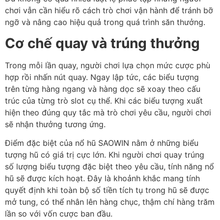
chơi vẫn cần hiểu rõ cách trò chơi vận hành để tránh bỡ
ngỡ và nâng cao hiệu quả trong quá trình săn thưởng.
Cơ chế quay và trúng thưởng
Trong mỗi lần quay, người chơi lựa chọn mức cược phù
hợp rồi nhấn nút quay. Ngay lập tức, các biểu tượng
trên từng hàng ngang và hàng dọc sẽ xoay theo cấu
trúc của từng trò slot cụ thể. Khi các biểu tượng xuất
hiện theo đúng quy tắc mà trò chơi yêu cầu, người chơi
sẽ nhận thưởng tương ứng.
Điểm đặc biệt của nổ hũ SAOWIN nằm ở những biểu
tượng hũ có giá trị cực lớn. Khi người chơi quay trúng
số lượng biểu tượng đặc biệt theo yêu cầu, tính năng nổ
hũ sẽ được kích hoạt. Đây là khoảnh khắc mang tính
quyết định khi toàn bộ số tiền tích tụ trong hũ sẽ được
mở tung, có thể nhân lên hàng chục, thậm chí hàng trăm
lần so với vốn cược ban đầu.