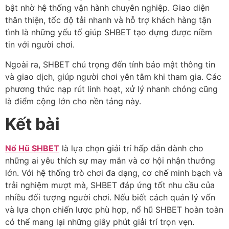
bật nhờ hệ thống vận hành chuyên nghiệp. Giao diện
thân thiện, tốc độ tải nhanh và hỗ trợ khách hàng tận
tình là những yếu tố giúp SHBET tạo dựng được niềm
tin với người chơi.
Ngoài ra, SHBET chú trọng đến tính bảo mật thông tin
và giao dịch, giúp người chơi yên tâm khi tham gia. Các
phương thức nạp rút linh hoạt, xử lý nhanh chóng cũng
là điểm cộng lớn cho nền tảng này.
Kết bài
Nổ Hũ SHBET
là lựa chọn giải trí hấp dẫn dành cho
những ai yêu thích sự may mắn và cơ hội nhận thưởng
lớn. Với hệ thống trò chơi đa dạng, cơ chế minh bạch và
trải nghiệm mượt mà, SHBET đáp ứng tốt nhu cầu của
nhiều đối tượng người chơi. Nếu biết cách quản lý vốn
và lựa chọn chiến lược phù hợp, nổ hũ SHBET hoàn toàn
có thể mang lại những giây phút giải trí trọn vẹn.