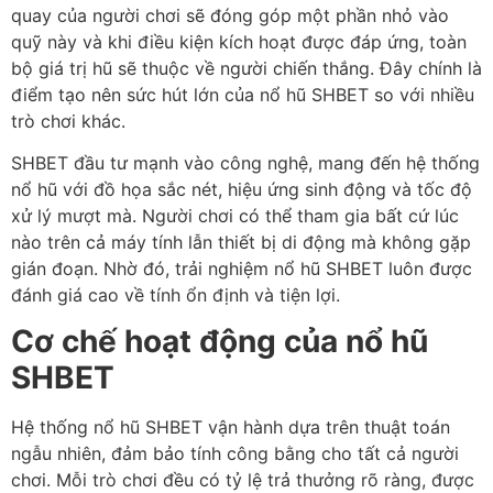
quay của người chơi sẽ đóng góp một phần nhỏ vào
quỹ này và khi điều kiện kích hoạt được đáp ứng, toàn
bộ giá trị hũ sẽ thuộc về người chiến thắng. Đây chính là
điểm tạo nên sức hút lớn của nổ hũ SHBET so với nhiều
trò chơi khác.
SHBET đầu tư mạnh vào công nghệ, mang đến hệ thống
nổ hũ với đồ họa sắc nét, hiệu ứng sinh động và tốc độ
xử lý mượt mà. Người chơi có thể tham gia bất cứ lúc
nào trên cả máy tính lẫn thiết bị di động mà không gặp
gián đoạn. Nhờ đó, trải nghiệm nổ hũ SHBET luôn được
đánh giá cao về tính ổn định và tiện lợi.
Cơ chế hoạt động của nổ hũ
SHBET
Hệ thống nổ hũ SHBET vận hành dựa trên thuật toán
ngẫu nhiên, đảm bảo tính công bằng cho tất cả người
chơi. Mỗi trò chơi đều có tỷ lệ trả thưởng rõ ràng, được