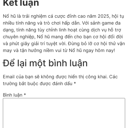
Kết luận
Nổ hũ là trải nghiệm cá cược đỉnh cao năm 2025, hội tụ
nhiều tính năng và trò chơi hấp dẫn. Với sảnh game đa
dạng, tính năng tùy chỉnh linh hoạt cùng dịch vụ hỗ trợ
chuyên nghiệp, Nổ hũ mang đến cho bạn cơ hội đổi đời
và phút giây giải trí tuyệt vời. Đừng bỏ lỡ cơ hội thử vận
may và tận hưởng niềm vui từ Nổ hũ ngay hôm nay!
Để lại một bình luận
Email của bạn sẽ không được hiển thị công khai.
Các
trường bắt buộc được đánh dấu
*
Bình luận
*