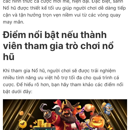
các hình thức cá cược mới mẻ, hiện đại. Đặc biệt, sảnh
Nổ hũ được thiết kế tối ưu giúp người chơi dễ dàng tiếp
cận và tận hưởng trọn vẹn niềm vui từ các vòng quay
may mắn.
Điểm nổi bật nếu thành
viên tham gia trò chơi nổ
hũ
Khi tham gia Nổ hũ, người chơi sẽ được trải nghiệm
nhiều tính năng ưu việt hỗ trợ tối đa cho quá trình cá
cược. Để hiểu rõ hơn, bạn hãy tham khảo các điểm nổi
bật dưới đây: