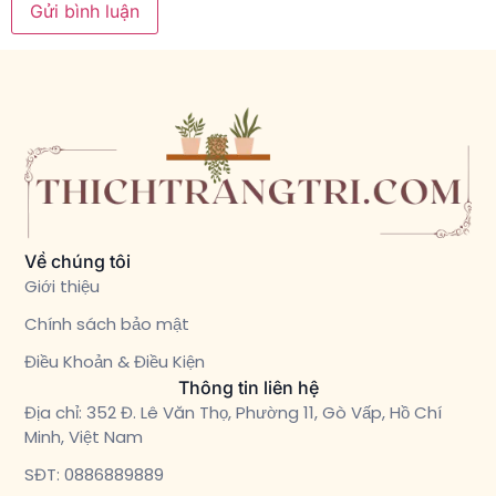
Về chúng tôi
Giới thiệu
Chính sách bảo mật
Điều Khoản & Điều Kiện
Thông tin liên hệ
Địa chỉ: 352 Đ. Lê Văn Thọ, Phường 11, Gò Vấp, Hồ Chí
Minh, Việt Nam
SĐT: 0886889889