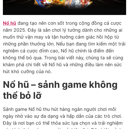
Nổ hũ
đang tạo nên cơn sốt trong cộng đồng cá cược
năm 2025. Đây là sân chơi lý tưởng dành cho những ai
muốn thử vận may và tận hưởng cảm giác hồi hộp từ
những phần thưởng lớn. Nếu bạn đang tìm kiếm một trải
nghiệm cá cược đỉnh cao, Nổ hũ chính là điểm đến
không thể bỏ qua. Trong bài viết này, chúng ta sẽ cùng
khám phá chi tiết về Nổ hũ và những điều làm nên sức
hút khó cưỡng của nó.
Nổ hũ – sảnh game không
thể bỏ lỡ
Sảnh game Nổ hũ thu hút hàng ngàn người chơi mỗi
ngày nhờ vào sự đa dạng và hấp dẫn của các trò chơi.
Đây là nơi bạn có thể thỏa sức lựa chọn và trải nghiệm