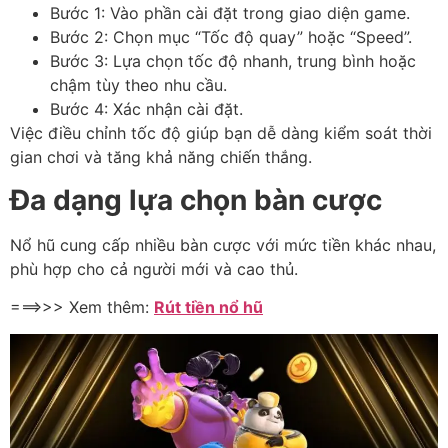
Bước 1: Vào phần cài đặt trong giao diện game.
Bước 2: Chọn mục “Tốc độ quay” hoặc “Speed”.
Bước 3: Lựa chọn tốc độ nhanh, trung bình hoặc
chậm tùy theo nhu cầu.
Bước 4: Xác nhận cài đặt.
Việc điều chỉnh tốc độ giúp bạn dễ dàng kiểm soát thời
gian chơi và tăng khả năng chiến thắng.
Đa dạng lựa chọn bàn cược
Nổ hũ cung cấp nhiều bàn cược với mức tiền khác nhau,
phù hợp cho cả người mới và cao thủ.
===>>> Xem thêm:
Rút tiền nổ hũ