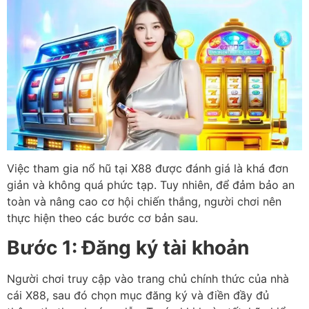
Việc tham gia nổ hũ tại X88 được đánh giá là khá đơn
giản và không quá phức tạp. Tuy nhiên, để đảm bảo an
toàn và nâng cao cơ hội chiến thắng, người chơi nên
thực hiện theo các bước cơ bản sau.
Bước 1: Đăng ký tài khoản
Người chơi truy cập vào trang chủ chính thức của nhà
cái X88, sau đó chọn mục đăng ký và điền đầy đủ