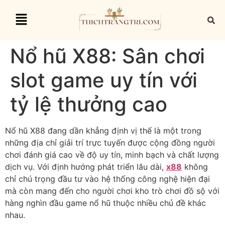
Nổ hũ X88: Sân chơi
slot game uy tín với
tỷ lệ thưởng cao
Nổ hũ X88 đang dần khẳng định vị thế là một trong
những địa chỉ giải trí trực tuyến được cộng đồng người
chơi đánh giá cao về độ uy tín, minh bạch và chất lượng
dịch vụ. Với định hướng phát triển lâu dài,
x88
không
chỉ chú trọng đầu tư vào hệ thống công nghệ hiện đại
mà còn mang đến cho người chơi kho trò chơi đồ sộ với
hàng nghìn đầu game nổ hũ thuộc nhiều chủ đề khác
nhau.