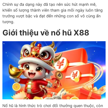
Chính sự đa dạng này đã tạo nên sức hút mạnh mẽ,
khiến số lượng thành viên tham gia mỗi ngày luôn tăng
trưởng vượt bậc và đạt đến những con số vô cùng ấn
tượng.
Giới thiệu về nổ hũ X88
Nổ hũ là hình thức trò chơi đổi thưởng quen thuộc, còn