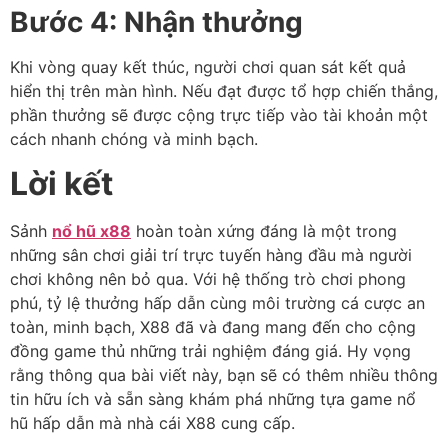
Bước 4: Nhận thưởng
Khi vòng quay kết thúc, người chơi quan sát kết quả
hiển thị trên màn hình. Nếu đạt được tổ hợp chiến thắng,
phần thưởng sẽ được cộng trực tiếp vào tài khoản một
cách nhanh chóng và minh bạch.
Lời kết
Sảnh
nổ hũ x88
hoàn toàn xứng đáng là một trong
những sân chơi giải trí trực tuyến hàng đầu mà người
chơi không nên bỏ qua. Với hệ thống trò chơi phong
phú, tỷ lệ thưởng hấp dẫn cùng môi trường cá cược an
toàn, minh bạch, X88 đã và đang mang đến cho cộng
đồng game thủ những trải nghiệm đáng giá. Hy vọng
rằng thông qua bài viết này, bạn sẽ có thêm nhiều thông
tin hữu ích và sẵn sàng khám phá những tựa game nổ
hũ hấp dẫn mà nhà cái X88 cung cấp.