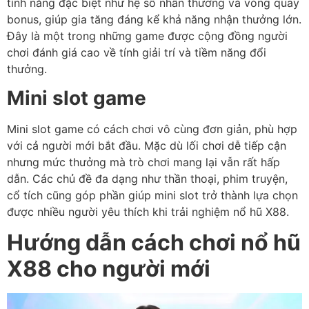
tính năng đặc biệt như hệ số nhân thưởng và vòng quay
bonus, giúp gia tăng đáng kể khả năng nhận thưởng lớn.
Đây là một trong những game được cộng đồng người
chơi đánh giá cao về tính giải trí và tiềm năng đổi
thưởng.
Mini slot game
Mini slot game có cách chơi vô cùng đơn giản, phù hợp
với cả người mới bắt đầu. Mặc dù lối chơi dễ tiếp cận
nhưng mức thưởng mà trò chơi mang lại vẫn rất hấp
dẫn. Các chủ đề đa dạng như thần thoại, phim truyện,
cổ tích cũng góp phần giúp mini slot trở thành lựa chọn
được nhiều người yêu thích khi trải nghiệm nổ hũ X88.
Hướng dẫn cách chơi nổ hũ
X88 cho người mới