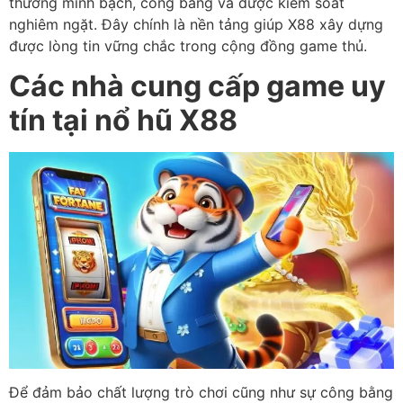
thưởng minh bạch, công bằng và được kiểm soát
nghiêm ngặt. Đây chính là nền tảng giúp X88 xây dựng
được lòng tin vững chắc trong cộng đồng game thủ.
Các nhà cung cấp game uy
tín tại nổ hũ X88
Để đảm bảo chất lượng trò chơi cũng như sự công bằng