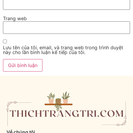
Trang web
Lưu tên của tôi, email, và trang web trong trình duyệt
này cho lần bình luận kế tiếp của tôi.
Về chúng tôi