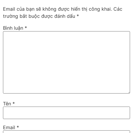
Email của bạn sẽ không được hiển thị công khai.
Các
trường bắt buộc được đánh dấu
*
Bình luận
*
Tên
*
Email
*