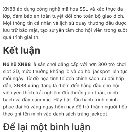
XN88 áp dụng công nghệ mã hóa SSL và xác thực đa
lớp, đảm bảo an toàn tuyệt đối cho toàn bộ giao dịch.
Mọi thông tin cá nhân và lịch sử quay thưởng đều được
lưu trữ bảo mật, tạo sự yên tâm cho hội viên trong suốt
quá trình giải trí.
Kết luận
Nổ hũ XN88
là sân chơi đẳng cấp với hơn 300 trò chơi
slot 3D, mức thưởng khổng lồ và cơ hội jackpot liên tục
mỗi ngày. Từ đồ họa tinh tế đến chính sách ưu đãi hấp
dẫn, XN88 xứng đáng là điểm đến hàng đầu cho hội
viên yêu thích trải nghiệm đổi thưởng an toàn, minh
bạch và đầy cảm xúc. Hãy bắt đầu hành trình chinh
phục đại hũ vàng ngay hôm nay để trở thành người tiếp
theo ghi tên mình vào danh sách trúng jackpot.
Để lại một bình luận