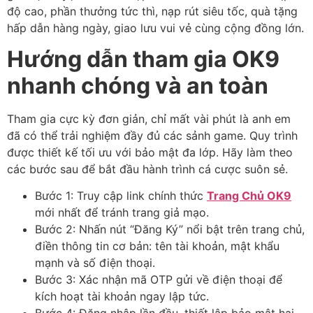
độ cao, phần thưởng tức thì, nạp rút siêu tốc, quà tặng
hấp dẫn hàng ngày, giao lưu vui vẻ cùng cộng đồng lớn.
Hướng dẫn tham gia OK9
nhanh chóng và an toàn
Tham gia cực kỳ đơn giản, chỉ mất vài phút là anh em
đã có thể trải nghiệm đầy đủ các sảnh game. Quy trình
được thiết kế tối ưu với bảo mật đa lớp. Hãy làm theo
các bước sau để bắt đầu hành trình cá cược suôn sẻ.
Bước 1: Truy cập link chính thức
Trang Chủ OK9
mới nhất để tránh trang giả mạo.
Bước 2: Nhấn nút “Đăng Ký” nổi bật trên trang chủ,
điền thông tin cơ bản: tên tài khoản, mật khẩu
mạnh và số điện thoại.
Bước 3: Xác nhận mã OTP gửi về điện thoại để
kích hoạt tài khoản ngay lập tức.