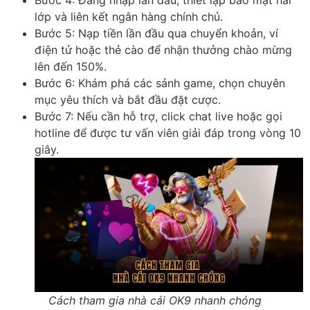
Bước 4: Đăng nhập lần đầu, thiết lập bảo mật hai
lớp và liên kết ngân hàng chính chủ.
Bước 5: Nạp tiền lần đầu qua chuyển khoản, ví
điện tử hoặc thẻ cào để nhận thưởng chào mừng
lên đến 150%.
Bước 6: Khám phá các sảnh game, chọn chuyên
mục yêu thích và bắt đầu đặt cược.
Bước 7: Nếu cần hỗ trợ, click chat live hoặc gọi
hotline để được tư vấn viên giải đáp trong vòng 10
giây.
Cách tham gia nhà cái OK9 nhanh chóng