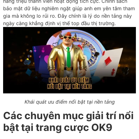
hàng triệu thành viên hoạt động tích cực. Chính sách
bảo mật dữ liệu nghiêm ngặt giúp anh em yên tâm tham
gia mà không lo rủi ro. Đây chính là lý do nền tảng này
ngày càng khẳng định vị thế top đầu thị trường.
Khái quát ưu điểm nổi bật tại nền tảng
Các chuyên mục giải trí nổi
bật tại trang cược OK9