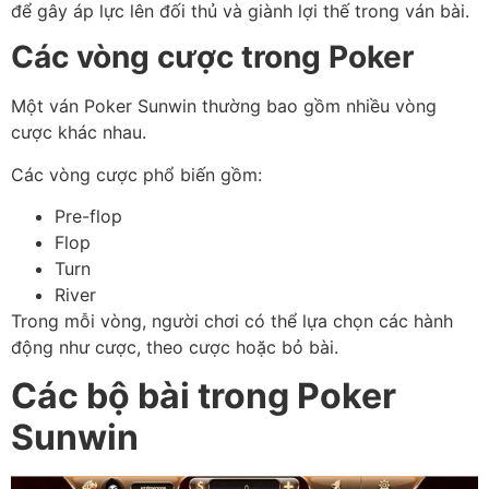
để gây áp lực lên đối thủ và giành lợi thế trong ván bài.
Các vòng cược trong Poker
Một ván Poker Sunwin thường bao gồm nhiều vòng
cược khác nhau.
Các vòng cược phổ biến gồm:
Pre-flop
Flop
Turn
River
Trong mỗi vòng, người chơi có thể lựa chọn các hành
động như cược, theo cược hoặc bỏ bài.
Các bộ bài trong Poker
Sunwin