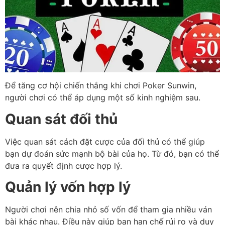
Để tăng cơ hội chiến thắng khi chơi Poker Sunwin,
người chơi có thể áp dụng một số kinh nghiệm sau.
Quan sát đối thủ
Việc quan sát cách đặt cược của đối thủ có thể giúp
bạn dự đoán sức mạnh bộ bài của họ. Từ đó, bạn có thể
đưa ra quyết định cược hợp lý.
Quản lý vốn hợp lý
Người chơi nên chia nhỏ số vốn để tham gia nhiều ván
bài khác nhau. Điều này giúp bạn hạn chế rủi ro và duy