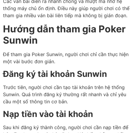
Các ván bài diễn ra nhanh chóng và mượt mà nhờ hệ
thống máy chủ ổn định. Điều này giúp người chơi có thể
tham gia nhiều ván bài liên tiếp mà không bị gián đoạn.
Hướng dẫn tham gia Poker
Sunwin
Để tham gia Poker Sunwin, người chơi chỉ cần thực hiện
một vài bước đơn giản.
Đăng ký tài khoản Sunwin
Trước tiên, người chơi cần tạo tài khoản trên hệ thống
Sunwin. Quá trình đăng ký thường rất nhanh và chỉ yêu
cầu một số thông tin cơ bản.
Nạp tiền vào tài khoản
Sau khi đăng ký thành công, người chơi cần nạp tiền để