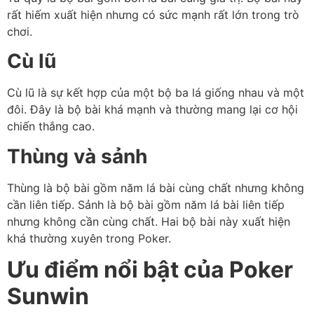
rất hiếm xuất hiện nhưng có sức mạnh rất lớn trong trò
chơi.
Cù lũ
Cù lũ là sự kết hợp của một bộ ba lá giống nhau và một
đôi. Đây là bộ bài khá mạnh và thường mang lại cơ hội
chiến thắng cao.
Thùng và sảnh
Thùng là bộ bài gồm năm lá bài cùng chất nhưng không
cần liên tiếp. Sảnh là bộ bài gồm năm lá bài liên tiếp
nhưng không cần cùng chất. Hai bộ bài này xuất hiện
khá thường xuyên trong Poker.
Ưu điểm nổi bật của Poker
Sunwin