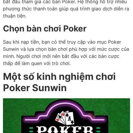
bắt đầu tham gia các bàn Poker. Hệ thống hỗ trợ nhiều
phương thức thanh toán giúp quá trình giao dịch diễn ra
thuận tiện.
Chọn bàn chơi Poker
Sau khi nạp tiền, bạn có thể truy cập vào mục Poker
Sunwin và lựa chọn bàn chơi phù hợp với mức cược của
mình. Người chơi mới nên bắt đầu với các bàn cược
thấp để làm quen với trò chơi.
Một số kinh nghiệm chơi
Poker Sunwin