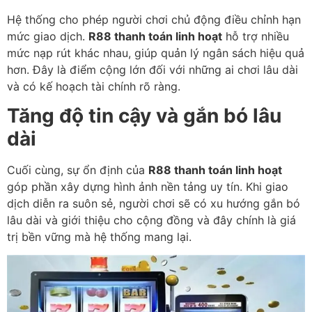
Hệ thống cho phép người chơi chủ động điều chỉnh hạn
mức giao dịch.
R88 thanh toán linh hoạt
hỗ trợ nhiều
mức nạp rút khác nhau, giúp quản lý ngân sách hiệu quả
hơn. Đây là điểm cộng lớn đối với những ai chơi lâu dài
và có kế hoạch tài chính rõ ràng.
Tăng độ tin cậy và gắn bó lâu
dài
Cuối cùng, sự ổn định của
R88 thanh toán linh hoạt
góp phần xây dựng hình ảnh nền tảng uy tín. Khi giao
dịch diễn ra suôn sẻ, người chơi sẽ có xu hướng gắn bó
lâu dài và giới thiệu cho cộng đồng và đây chính là giá
trị bền vững mà hệ thống mang lại.