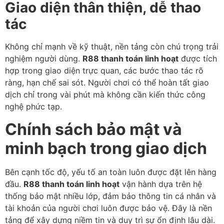
Giao diện thân thiện, dễ thao
tác
Không chỉ mạnh về kỹ thuật, nền tảng còn chú trọng trải
nghiệm người dùng.
R88 thanh toán linh hoạt
được tích
hợp trong giao diện trực quan, các bước thao tác rõ
ràng, hạn chế sai sót. Người chơi có thể hoàn tất giao
dịch chỉ trong vài phút mà không cần kiến thức công
nghệ phức tạp.
Chính sách bảo mật và
minh bạch trong giao dịch
Bên cạnh tốc độ, yếu tố an toàn luôn được đặt lên hàng
đầu.
R88 thanh toán linh hoạt
vận hành dựa trên hệ
thống bảo mật nhiều lớp, đảm bảo thông tin cá nhân và
tài khoản của người chơi luôn được bảo vệ. Đây là nền
tảng để xây dựng niềm tin và duy trì sự ổn định lâu dài.