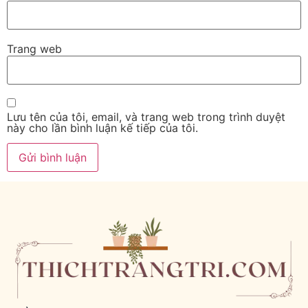
Trang web
Lưu tên của tôi, email, và trang web trong trình duyệt
này cho lần bình luận kế tiếp của tôi.