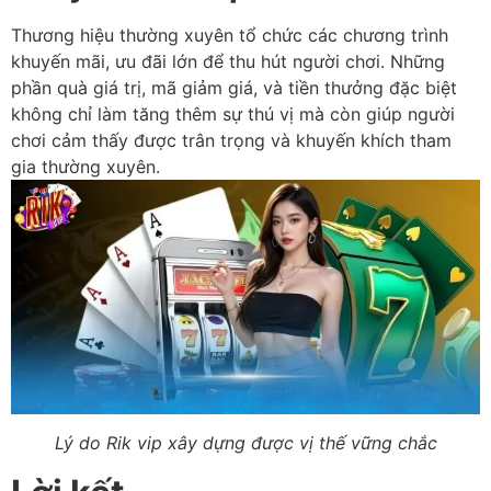
Thương hiệu thường xuyên tổ chức các chương trình
khuyến mãi, ưu đãi lớn để thu hút người chơi. Những
phần quà giá trị, mã giảm giá, và tiền thưởng đặc biệt
không chỉ làm tăng thêm sự thú vị mà còn giúp người
chơi cảm thấy được trân trọng và khuyến khích tham
gia thường xuyên.
Lý do Rik vip xây dựng được vị thế vững chắc