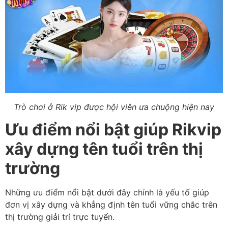
Trò chơi ở Rik vip được hội viên ưa chuộng hiện nay
Ưu điểm nổi bật giúp Rikvip
xây dựng tên tuổi trên thị
trường
Những ưu điểm nổi bật dưới đây chính là yếu tố giúp
đơn vị xây dựng và khẳng định tên tuổi vững chắc trên
thị trường giải trí trực tuyến.