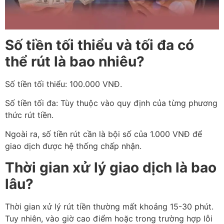
Số tiền tối thiểu và tối đa có
thể rút là bao nhiêu?
Số tiền tối thiểu: 100.000 VNĐ.
Số tiền tối đa: Tùy thuộc vào quy định của từng phương
thức rút tiền.
Ngoài ra, số tiền rút cần là bội số của 1.000 VNĐ để
giao dịch được hệ thống chấp nhận.
Thời gian xử lý giao dịch là bao
lâu?
Thời gian xử lý rút tiền thường mất khoảng 15-30 phút.
Tuy nhiên, vào giờ cao điểm hoặc trong trường hợp lỗi