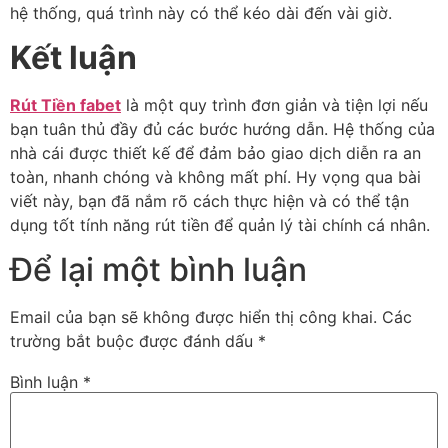
hệ thống, quá trình này có thể kéo dài đến vài giờ.
Kết luận
Rút Tiền fabet
là một quy trình đơn giản và tiện lợi nếu
bạn tuân thủ đầy đủ các bước hướng dẫn. Hệ thống của
nhà cái được thiết kế để đảm bảo giao dịch diễn ra an
toàn, nhanh chóng và không mất phí. Hy vọng qua bài
viết này, bạn đã nắm rõ cách thực hiện và có thể tận
dụng tốt tính năng rút tiền để quản lý tài chính cá nhân.
Để lại một bình luận
Email của bạn sẽ không được hiển thị công khai.
Các
trường bắt buộc được đánh dấu
*
Bình luận
*