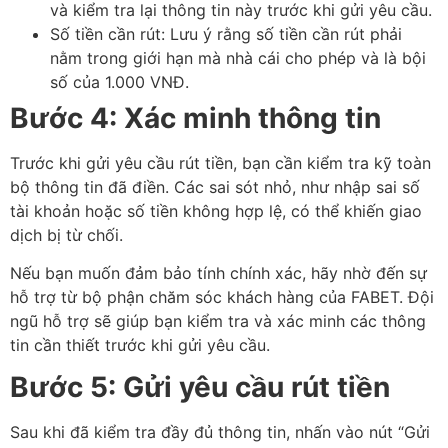
và kiểm tra lại thông tin này trước khi gửi yêu cầu.
Số tiền cần rút: Lưu ý rằng số tiền cần rút phải
nằm trong giới hạn mà nhà cái cho phép và là bội
số của 1.000 VNĐ.
Bước 4: Xác minh thông tin
Trước khi gửi yêu cầu rút tiền, bạn cần kiểm tra kỹ toàn
bộ thông tin đã điền. Các sai sót nhỏ, như nhập sai số
tài khoản hoặc số tiền không hợp lệ, có thể khiến giao
dịch bị từ chối.
Nếu bạn muốn đảm bảo tính chính xác, hãy nhờ đến sự
hỗ trợ từ bộ phận chăm sóc khách hàng của FABET. Đội
ngũ hỗ trợ sẽ giúp bạn kiểm tra và xác minh các thông
tin cần thiết trước khi gửi yêu cầu.
Bước 5: Gửi yêu cầu rút tiền
Sau khi đã kiểm tra đầy đủ thông tin, nhấn vào nút “Gửi