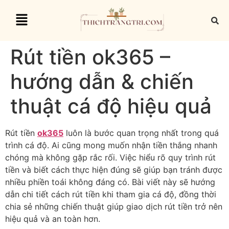
Rút tiền ok365 –
hướng dẫn & chiến
thuật cá độ hiệu quả
Rút tiền
ok365
luôn là bước quan trọng nhất trong quá
trình cá độ. Ai cũng mong muốn nhận tiền thắng nhanh
chóng mà không gặp rắc rối. Việc hiểu rõ quy trình rút
tiền và biết cách thực hiện đúng sẽ giúp bạn tránh được
nhiều phiền toái không đáng có. Bài viết này sẽ hướng
dẫn chi tiết cách rút tiền khi tham gia cá độ, đồng thời
chia sẻ những chiến thuật giúp giao dịch rút tiền trở nên
hiệu quả và an toàn hơn.