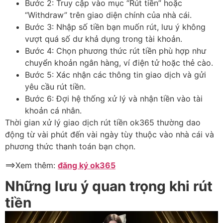
Bước 2: Truy cập vào mục “Rút tiền” hoặc
“Withdraw” trên giao diện chính của nhà cái.
Bước 3: Nhập số tiền bạn muốn rút, lưu ý không
vượt quá số dư khả dụng trong tài khoản.
Bước 4: Chọn phương thức rút tiền phù hợp như
chuyển khoản ngân hàng, ví điện tử hoặc thẻ cào.
Bước 5: Xác nhận các thông tin giao dịch và gửi
yêu cầu rút tiền.
Bước 6: Đợi hệ thống xử lý và nhận tiền vào tài
khoản cá nhân.
Thời gian xử lý giao dịch rút tiền ok365 thường dao
động từ vài phút đến vài ngày tùy thuộc vào nhà cái và
phương thức thanh toán bạn chọn.
==>Xem thêm:
đăng ký ok365
Những lưu ý quan trọng khi rút
tiền