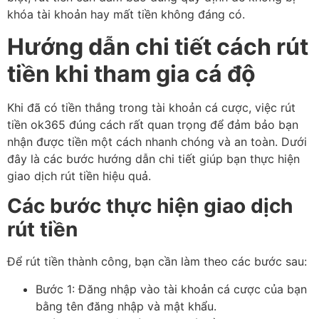
khóa tài khoản hay mất tiền không đáng có.
Hướng dẫn chi tiết cách rút
tiền khi tham gia cá độ
Khi đã có tiền thắng trong tài khoản cá cược, việc rút
tiền ok365 đúng cách rất quan trọng để đảm bảo bạn
nhận được tiền một cách nhanh chóng và an toàn. Dưới
đây là các bước hướng dẫn chi tiết giúp bạn thực hiện
giao dịch rút tiền hiệu quả.
Các bước thực hiện giao dịch
rút tiền
Để rút tiền thành công, bạn cần làm theo các bước sau:
Bước 1: Đăng nhập vào tài khoản cá cược của bạn
bằng tên đăng nhập và mật khẩu.