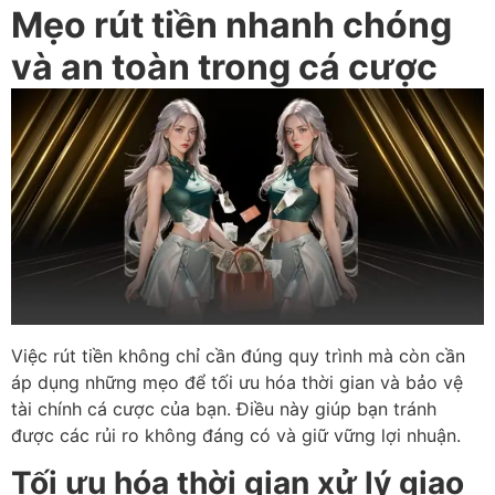
Mẹo rút tiền nhanh chóng
và an toàn trong cá cược
Việc rút tiền không chỉ cần đúng quy trình mà còn cần
áp dụng những mẹo để tối ưu hóa thời gian và bảo vệ
tài chính cá cược của bạn. Điều này giúp bạn tránh
được các rủi ro không đáng có và giữ vững lợi nhuận.
Tối ưu hóa thời gian xử lý giao