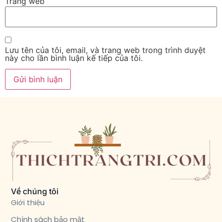
Trang web
Lưu tên của tôi, email, và trang web trong trình duyệt
này cho lần bình luận kế tiếp của tôi.
Về chúng tôi
Giới thiệu
Chính sách bảo mật