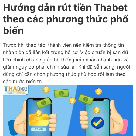
Hướng dẫn rút tiền Thabet
theo các phương thức phổ
biến
Trước khi thao tác, thành viên nên kiểm tra thông tin
nhận tiền đã liên kết trong hồ sơ. Việc chuẩn bị sẵn dữ
liệu chính chủ sẽ giúp hệ thống xác nhận nhanh hơn và
giảm nguy cơ phải chỉnh sửa lại. Khi đã sẵn sàng, người
dùng chỉ cần chọn phương thức phù hợp rồi làm theo
các bước hiển thị.