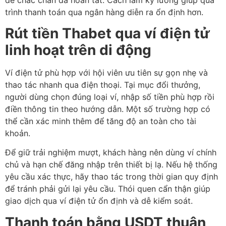
trình thanh toán qua ngân hàng diễn ra ổn định hơn.
Rút tiền Thabet qua ví điện tử
linh hoạt trên di động
Ví điện tử phù hợp với hội viên ưu tiên sự gọn nhẹ và
thao tác nhanh qua điện thoại. Tại mục đổi thưởng,
người dùng chọn đúng loại ví, nhập số tiền phù hợp rồi
điền thông tin theo hướng dẫn. Một số trường hợp có
thể cần xác minh thêm để tăng độ an toàn cho tài
khoản.
Để giữ trải nghiệm mượt, khách hàng nên dùng ví chính
chủ và hạn chế đăng nhập trên thiết bị lạ. Nếu hệ thống
yêu cầu xác thực, hãy thao tác trong thời gian quy định
để tránh phải gửi lại yêu cầu. Thói quen cẩn thận giúp
giao dịch qua ví điện tử ổn định và dễ kiểm soát.
Thanh toán bằng USDT thuận