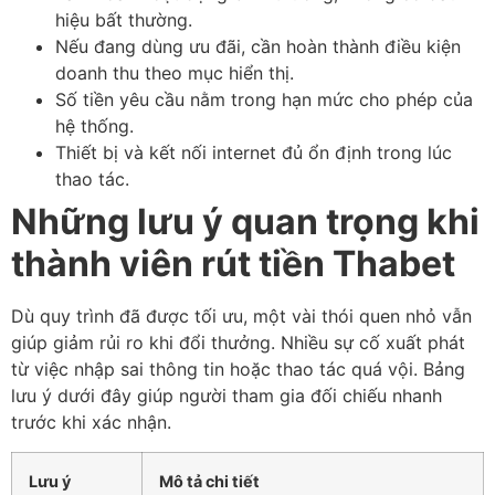
hiệu bất thường.
Nếu đang dùng ưu đãi, cần hoàn thành điều kiện
doanh thu theo mục hiển thị.
Số tiền yêu cầu nằm trong hạn mức cho phép của
hệ thống.
Thiết bị và kết nối internet đủ ổn định trong lúc
thao tác.
Những lưu ý quan trọng khi
thành viên rút tiền Thabet
Dù quy trình đã được tối ưu, một vài thói quen nhỏ vẫn
giúp giảm rủi ro khi đổi thưởng. Nhiều sự cố xuất phát
từ việc nhập sai thông tin hoặc thao tác quá vội. Bảng
lưu ý dưới đây giúp người tham gia đối chiếu nhanh
trước khi xác nhận.
Lưu ý
Mô tả chi tiết