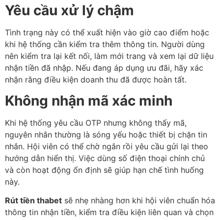
Yêu cầu xử lý chậm
Tình trạng này có thể xuất hiện vào giờ cao điểm hoặc
khi hệ thống cần kiểm tra thêm thông tin. Người dùng
nên kiểm tra lại kết nối, làm mới trang và xem lại dữ liệu
nhận tiền đã nhập. Nếu đang áp dụng ưu đãi, hãy xác
nhận rằng điều kiện doanh thu đã được hoàn tất.
Không nhận mã xác minh
Khi hệ thống yêu cầu OTP nhưng không thấy mã,
nguyên nhân thường là sóng yếu hoặc thiết bị chặn tin
nhắn. Hội viên có thể chờ ngắn rồi yêu cầu gửi lại theo
hướng dẫn hiển thị. Việc dùng số điện thoại chính chủ
và còn hoạt động ổn định sẽ giúp hạn chế tình huống
này.
Rút tiền thabet
sẽ nhẹ nhàng hơn khi hội viên chuẩn hóa
thông tin nhận tiền, kiểm tra điều kiện liên quan và chọn