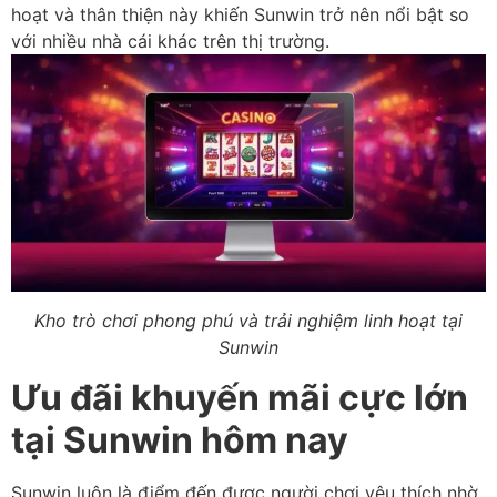
hoạt và thân thiện này khiến Sunwin trở nên nổi bật so
với nhiều nhà cái khác trên thị trường.
Kho trò chơi phong phú và trải nghiệm linh hoạt tại
Sunwin
Ưu đãi khuyến mãi cực lớn
tại Sunwin hôm nay
Sunwin luôn là điểm đến được người chơi yêu thích nhờ