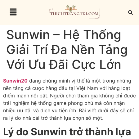
Sunwin – Hệ Thống
Giải Trí Đa Nền Tảng
Với Ưu Đãi Cực Lớn
Sunwin20
đang chứng minh vị thế là một trong những
nền tảng cá cược hàng đầu tại Việt Nam với hàng loạt
điểm mạnh nổi bật. Người chơi tham gia không chỉ được
trải nghiệm hệ thống game phong phú mà còn nhận
nhiều ưu đãi và dịch vụ tiện ích. Bài viết dưới đây sẽ chỉ
ra lý do nhà cái trở thành lựa chọn số một.
Lý do Sunwin trở thành lựa