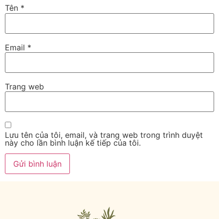
Tên
*
Email
*
Trang web
Lưu tên của tôi, email, và trang web trong trình duyệt
này cho lần bình luận kế tiếp của tôi.