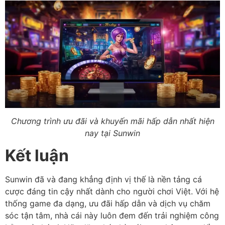
Chương trình ưu đãi và khuyến mãi hấp dẫn nhất hiện
nay tại Sunwin
Kết luận
Sunwin đã và đang khẳng định vị thế là nền tảng cá
cược đáng tin cậy nhất dành cho người chơi Việt. Với hệ
thống game đa dạng, ưu đãi hấp dẫn và dịch vụ chăm
sóc tận tâm, nhà cái này luôn đem đến trải nghiệm công