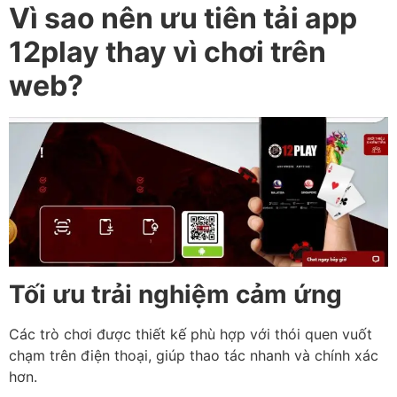
Vì sao nên ưu tiên tải app
12play thay vì chơi trên
web?
Tối ưu trải nghiệm cảm ứng
Các trò chơi được thiết kế phù hợp với thói quen vuốt
chạm trên điện thoại, giúp thao tác nhanh và chính xác
hơn.