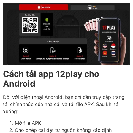
Cách tải app 12play cho
Android
Đối với điện thoại Android, bạn chỉ cần truy cập trang
tải chính thức của nhà cái và tải file APK. Sau khi tải
xuống:
Mở file APK
Cho phép cài đặt từ nguồn không xác định