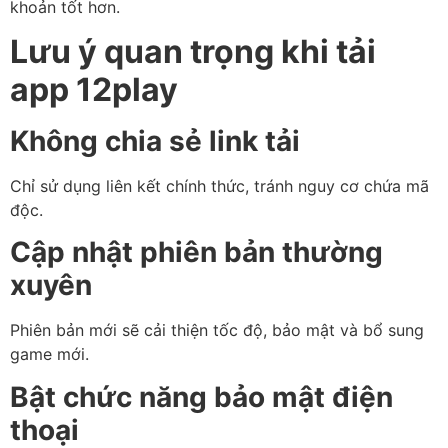
khoản tốt hơn.
Lưu ý quan trọng khi tải
app 12play
Không chia sẻ link tải
Chỉ sử dụng liên kết chính thức, tránh nguy cơ chứa mã
độc.
Cập nhật phiên bản thường
xuyên
Phiên bản mới sẽ cải thiện tốc độ, bảo mật và bổ sung
game mới.
Bật chức năng bảo mật điện
thoại