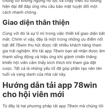
chúng tôi không ngừng nỗ lực và chạy theo xu hướng
hiện đại để đáp ứng nhu cầu bảo mật tuyệt đối một
cách nhanh chóng.
Giao diện thân thiện
Cùng với đó là sự tỉ mỉ trong việc thiết kế giao diện bắt
mắt. Chính vì vậy, đây là một trong những ưu điểm nổi
bật để 78win thu hút được rất nhiều khách hàng tham
gia trải nghiệm. Khi tải app 78win bạn sẽ nhận được âm
thanh sống động và hiệu ứng khi giành chiến thắng
khiến hội viên cảm thấy kích thích khi tham gia đặt
cược. Tất cả là những yếu tố đã góp phần tạo nên tên
tuổi và vang danh của nhà cái này.
Hướng dẫn tải app 78win
cho hội viên mới
Từ đây là hai phương pháp tải app 78win mà chúng tôi