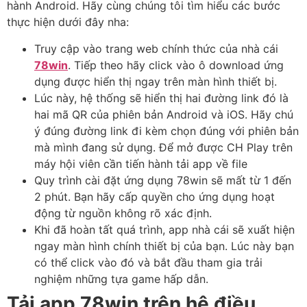
hành Android. Hãy cùng chúng tôi tìm hiểu các bước
thực hiện dưới đây nha:
Truy cập vào trang web chính thức của nhà cái
78win
. Tiếp theo hãy click vào ô download ứng
dụng được hiển thị ngay trên màn hình thiết bị.
Lúc này, hệ thống sẽ hiển thị hai đường link đó là
hai mã QR của phiên bản Android và iOS. Hãy chú
ý đúng đường link đi kèm chọn đúng với phiên bản
mà mình đang sử dụng. Để mở được CH Play trên
máy hội viên cần tiến hành tải app về file
Quy trình cài đặt ứng dụng 78win sẽ mất từ 1 đến
2 phút. Bạn hãy cấp quyền cho ứng dụng hoạt
động từ nguồn không rõ xác định.
Khi đã hoàn tất quá trình, app nhà cái sẽ xuất hiện
ngay màn hình chính thiết bị của bạn. Lúc này bạn
có thể click vào đó và bắt đầu tham gia trải
nghiệm những tựa game hấp dẫn.
Tải app 78win trên hệ điều