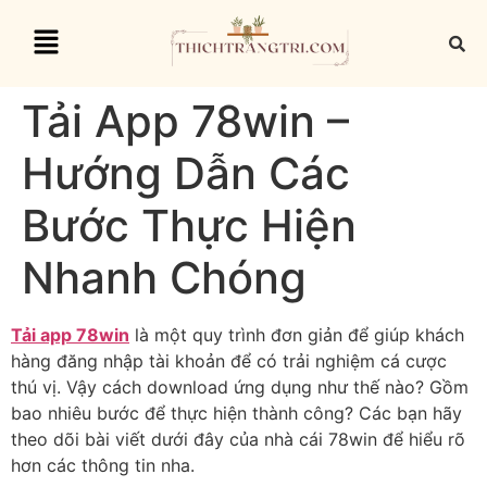
Tải App 78win –
Hướng Dẫn Các
Bước Thực Hiện
Nhanh Chóng
Tải app 78win
là một quy trình đơn giản để giúp khách
hàng đăng nhập tài khoản để có trải nghiệm cá cược
thú vị. Vậy cách download ứng dụng như thế nào? Gồm
bao nhiêu bước để thực hiện thành công? Các bạn hãy
theo dõi bài viết dưới đây của nhà cái 78win để hiểu rõ
hơn các thông tin nha.