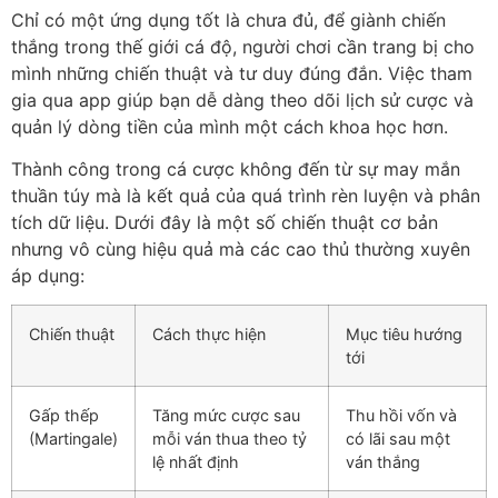
Chỉ có một ứng dụng tốt là chưa đủ, để giành chiến
thắng trong thế giới cá độ, người chơi cần trang bị cho
mình những chiến thuật và tư duy đúng đắn. Việc tham
gia qua app giúp bạn dễ dàng theo dõi lịch sử cược và
quản lý dòng tiền của mình một cách khoa học hơn.
Thành công trong cá cược không đến từ sự may mắn
thuần túy mà là kết quả của quá trình rèn luyện và phân
tích dữ liệu. Dưới đây là một số chiến thuật cơ bản
nhưng vô cùng hiệu quả mà các cao thủ thường xuyên
áp dụng:
Chiến thuật
Cách thực hiện
Mục tiêu hướng
tới
Gấp thếp
Tăng mức cược sau
Thu hồi vốn và
(Martingale)
mỗi ván thua theo tỷ
có lãi sau một
lệ nhất định
ván thắng