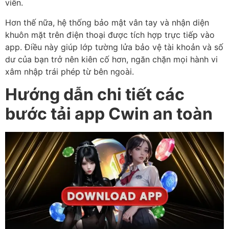
viên.
Hơn thế nữa, hệ thống bảo mật vân tay và nhận diện
khuôn mặt trên điện thoại được tích hợp trực tiếp vào
app. Điều này giúp lớp tường lửa bảo vệ tài khoản và số
dư của bạn trở nên kiên cố hơn, ngăn chặn mọi hành vi
xâm nhập trái phép từ bên ngoài.
Hướng dẫn chi tiết các
bước tải app Cwin an toàn