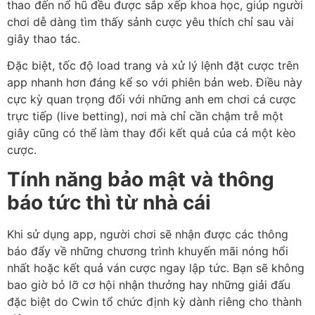
thao đến nổ hũ đều được sắp xếp khoa học, giúp người
chơi dễ dàng tìm thấy sảnh cược yêu thích chỉ sau vài
giây thao tác.
Đặc biệt, tốc độ load trang và xử lý lệnh đặt cược trên
app nhanh hơn đáng kể so với phiên bản web. Điều này
cực kỳ quan trọng đối với những anh em chơi cá cược
trực tiếp (live betting), nơi mà chỉ cần chậm trễ một
giây cũng có thể làm thay đổi kết quả của cả một kèo
cược.
Tính năng bảo mật và thông
báo tức thì từ nhà cái
Khi sử dụng app, người chơi sẽ nhận được các thông
báo đẩy về những chương trình khuyến mãi nóng hổi
nhất hoặc kết quả ván cược ngay lập tức. Bạn sẽ không
bao giờ bỏ lỡ cơ hội nhận thưởng hay những giải đấu
đặc biệt do Cwin tổ chức định kỳ dành riêng cho thành