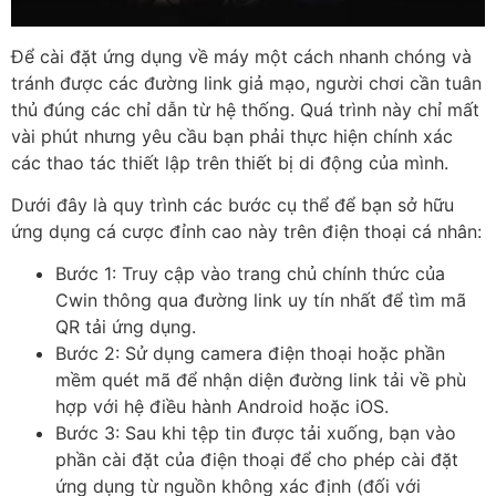
Để cài đặt ứng dụng về máy một cách nhanh chóng và
tránh được các đường link giả mạo, người chơi cần tuân
thủ đúng các chỉ dẫn từ hệ thống. Quá trình này chỉ mất
vài phút nhưng yêu cầu bạn phải thực hiện chính xác
các thao tác thiết lập trên thiết bị di động của mình.
Dưới đây là quy trình các bước cụ thể để bạn sở hữu
ứng dụng cá cược đỉnh cao này trên điện thoại cá nhân:
Bước 1: Truy cập vào trang chủ chính thức của
Cwin thông qua đường link uy tín nhất để tìm mã
QR tải ứng dụng.
Bước 2: Sử dụng camera điện thoại hoặc phần
mềm quét mã để nhận diện đường link tải về phù
hợp với hệ điều hành Android hoặc iOS.
Bước 3: Sau khi tệp tin được tải xuống, bạn vào
phần cài đặt của điện thoại để cho phép cài đặt
ứng dụng từ nguồn không xác định (đối với