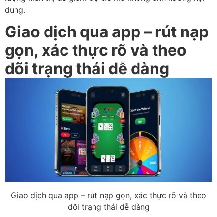
dung.
Giao dịch qua app – rút nạp
gọn, xác thực rõ và theo
dõi trạng thái dễ dàng
Giao dịch qua app – rút nạp gọn, xác thực rõ và theo
dõi trạng thái dễ dàng