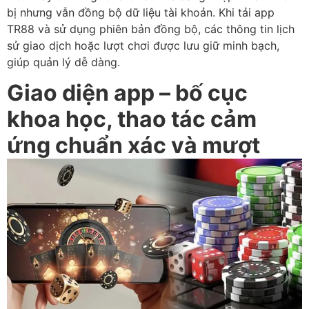
bị nhưng vẫn đồng bộ dữ liệu tài khoản. Khi tải app
TR88 và sử dụng phiên bản đồng bộ, các thông tin lịch
sử giao dịch hoặc lượt chơi được lưu giữ minh bạch,
giúp quản lý dễ dàng.
Giao diện app – bố cục
khoa học, thao tác cảm
ứng chuẩn xác và mượt