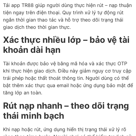
Tải app TR88 giúp người dùng thực hiện rút – nạp thuận
tiện ngay trên điện thoại. Quy trình xử lý tự động rút
ngắn thời gian thao tác và hỗ trợ theo dõi trạng thái
giao dịch theo thời gian thực.
Xác thực nhiều lớp – bảo vệ tài
khoản dài hạn
Tài khoản được bảo vệ bằng mã hóa và xác thực OTP
khi thực hiện giao dịch. Điều này giảm nguy cơ truy cập
trái phép hoặc thất thoát thông tin. Người dùng có thể
bật thêm xác thực qua email hoặc ứng dụng bảo mật để
tăng lớp an toàn.
Rút nạp nhanh – theo dõi trạng
thái minh bạch
Khi nạp hoặc rút, ứng dụng hiển thị trạng thái xử lý rõ